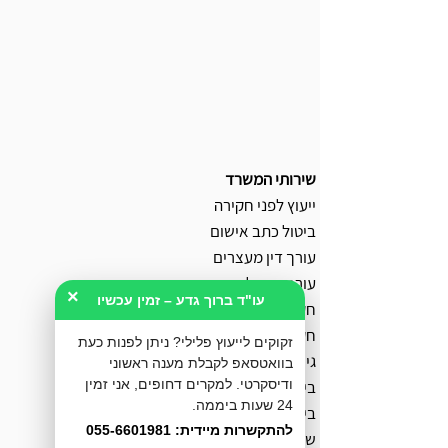
שירותי המשרד
ייעוץ לפני חקירה
ביטול כתב אישום
עורך דין מעצרים
עורך דין אלימות במשפחה
×
עו"ד ברוך גדע – זמין עכשיו
חקירה באזהרה
חקירה במשטרה
זקוקים לייעוץ פלילי? ניתן לפנות כעת
גישור פלילי
בוואטסאפ לקבלת מענה ראשוני
בירור מצב חקירה במשטרה
ודיסקרטי. למקרים דחופים, אני זמין
24 שעות ביממה.
ביטול צו הבאה
להתקשרות מיידית: 055-6601981
שחרור ממעצר עד תום ההליכים