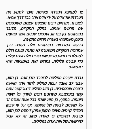
צו למניעת הטרדה מאיימת נועד למנוע את
הטרדתו של אדם על ידי אדם אחר בכל דרך שהיא.
לצערנו, אזרחים רבים מוצאים עצמם מסוכסכים
עם גורמים שונים. בחלק המקרים, מדובר
בסכסוכים בין בני זוג וסכסוכי שכנים אשר פוגעים
באופן משמעותי בשגרת החיים התקינה.
הבעיה המרכזית בסכסוכים אלה נעוצה בכך
שמרבית המקרים המשטרה לא נותנת מענה הולם
למתלוננים וזאת מכיוון שסכסוכים אלה אינם עולים
כדי עבירה פלילית.
נמחיש זאת באמצעות שתי
דוגמאות:
גברת צעירה החליטה להיפרד מבן זוגה. בן הזוג,
שבור לב ואובד עצות מחליט לחזר אחר האישה
בצורה אובססיבית. בן הזוג מחליט ליצור קשר עמה
קשר באמצעות מסרונים רבים לאורך כל שעות
היממה. בנוסף, בן הזוג שולח בכל שעה עגולה זר
של שושנים לביתה של האישה. אף על פי שבפן
הפלילי קיימים סעיפי חיקוק שניתן ליחסם לבן הזוג,
מרבית הסיכויים כי מקרה מסוג זה לא יוביל
להרשעתו של אותו אדם בפלילים.