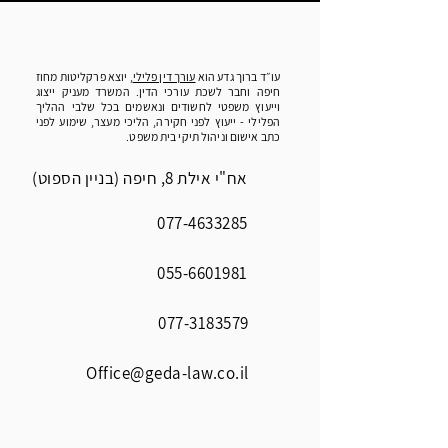
עו״ד ברוך גדע הוא
עורך דין פלילי
, יוצא פרקליטות מחוז
חיפה וחבר לשכת עורכי הדין. המשרד מעניק ייצוג
וייעוץ משפטי לחשודים ונאשמים בכל שלבי ההליך
הפלילי - ייעוץ לפני חקירה, הליכי מעצר, שימוע לפני
כתב אישום וניהול תיקי בית משפט.
אח"י אילת 8, חיפה (בניין הספוט)
077-4633285
055-6601981
077-3183579
Office@geda-law.co.il