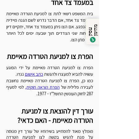
במעמד צד אחד
בית המשפט רשאי לתת צו למניעת הטרדה מאיימת
במעמד צד אחד, אם הדבר נדרש לשם הגנה מיידית
של הנפגע. אם הצו ניתן במעמד צד אחד, יתקיים דיון
מ
ן
ע
ס
ק
ה
י
מ
בנוכחות שני הצדדים תוך שבעה ימים לכל היותר
מיום מתן הצו.
הפרת צו למניעת הטרדה מאיימת
הפרת צו למניעת הטרדה מאיימת על ידי הפוגע
עשויה להביא למעצרו ולהגשת
כתב אישום
נגדו.
כמו כן, הפרת צו למניעת הטרדה מאיימת נחשבת
לעבירה פלילית של
הפרת הוראה חוקית
,
לפי לסעיף
287 לחוק העונשין התשל"ז - 1977.
עורך דין להוצאת צו למניעת
הטרדה מאיימת - האם כדאי?
מומלץ מאוד להסתייע בשירותיו של עורך דין מנוסה
על מנת להגיש בקשה לצו למניעת הטרדה