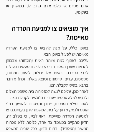
אדם מסוים או כלפי אדם קרוב לו, במישרין או
בעקיפין.
איך מוציאים צו למניעת הטרדה
מאיימת?
באופן כללי, על מנת להוציא צו למניעת הטרדה
מאיימת יש לפעול באופן הבא:
עליכם לאסוף כמה שיותר ראיות (הוכחות) שבכוחן
להראות שאכן המטריד ביצע כלפיכם מעשים העולים
לכדי הטרדה. ראיות אלו יכולות להיות תמונות,
מסמכים, עדים, סרטונים וכיוצא באלה. זכרו! מדובר
בתנאי בסיסי לקבלת הצו.
לאחר מכן, עליכם לגשת למזכירות בית משפט השלום
ולבקש למלא טפסים ייעודיים הנוגעים לקבלת הצו.
לאחר מילוי הטפסים, ייתכן ותצטרכו להופיע בפני
שופט ולנמק מדוע על בית המשפט ליתן בעניינכם צו
למניעת הטרדה מאיימת. ראוי לציין, כי בשלב זה,
הדיון מתקיים במעמד צד אחד, כלומר: ללא נוכחות
המשיב (המטריד). בתום הדיון, ככל שבית המשפט