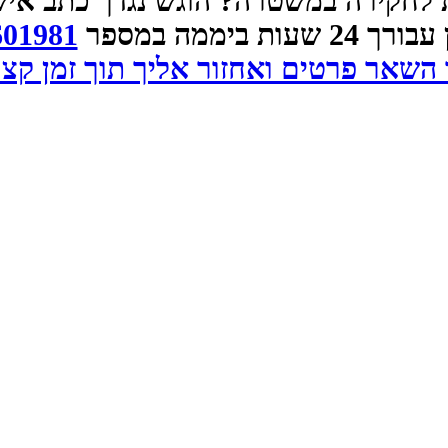
 לחקירה במשטרה? הוגש נגדך כתב אי
 שעות ביממה במספר
601981
 השאר פרטים ואחזור אליך תוך זמן קצר