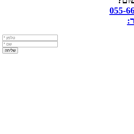
שום?
055-6
:
שליחה