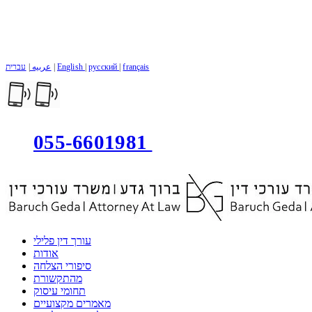
français
|
русский
|
English
|
عربيه
|
עברית
055-6601981
עורך דין פלילי
אודות
סיפורי הצלחה
מהתקשורת
תחומי עיסוק
מאמרים מקצועיים