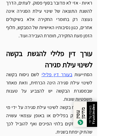
ראיות - אזי לא מדובר בסוף פסוק. לעתים, הדרך 
להשגת התוצאה של שינוי עילת הסגירה אינה 
נעוצה רק בחומרי החקירה אלא בשיקולים 
אחרים, כגון נסיבותיו האישיות של המבקש, חלוף 
הזמן מעת החקירה, חומרת העבירה ועוד. 
עורך דין פלילי להגשת בקשה 
לשינוי עילת סגירה
הסתייעות 
בעורך דין פלילי
 לשם ניסוח בקשה 
לשינוי עילת סגירה הינה הכרחית, וזאת מאחר 
שבמסגרת הבקשה יש להצביע על טענות 
משפטיות שונות.  
זכרו! 
ניסוח בקשה לשינוי עילת סגירה על ידי מי 
Trustindex
מאומת על ידי
מ
ן
ע
ס
ק
ה
י
מ
שאינו עוסק בפלילים או באופן עצמאי עשויה 
להוביל לנזקים בלתי הפיכים ואף להוביל לכך 
שהתיק יפתח בשנית.  