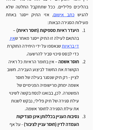
בהליכים פליליים. ככל שתתקבל החלטה שלא 
להגיש 
כתב אישום
, אזי התיק ייסגר באחת 
מעילות הסגירה הבאות: 
היעדר ראיות מספיקות (חוסר ראיות) 
– 
בהתאם לעילה זו התיק ייסגר מאחר ש
אין 
די בראיות
 שנאספו על ידי היחידה החוקרת 
כדי לבסס סיכוי סביר להרשעה. 
חוסר אשמה
 – אין בחומר הראיות כל ראיה 
הקושרת את החשוד לביצוע העבירה. חשוב 
לציין - רק תיק שנסגר בעילה של חוסר 
אשמה ימחק מרישומיה הפנימיים של 
המשטרה. לכן, בבואנו לנסח בקשה לשינוי 
עילת סגירה של תיק פלילי, נבקש לשנות 
את עילת הסגירה לחוסר אשמה.
נסיבות העניין בכללותן אינן מצדיקות 
העמדה לדין (חוסר עניין לציבור)
 - על אף 