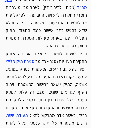
מב"ד
 (ממתין לבירור דין). לאחר מכן מועברים 
חומרי החקירה לרשויות התביעה - לפרקליטות 
או לחטיבת התביעות במשטרה. ככל שיוחלט 
שלא להגיש כתב אישום כנגד החשוד, התיק 
הפלילי ייסגר באחת מעילות הסגירה המנויות 
בחוק, כפי שיפורט בהמשך.
רבים טועים לחשוב כי עצם העובדה שתיק 
החקירה בעניינם נסגר - כלומר 
סגירת תיק פלילי
- פירושה כי גם הרישום המשטרתי נמחק. בפועל, 
למעט מקרים שבהם התיק נסגר בעילה של חוסר 
אשמה, התיק יישאר ברישום המשטרתי ויהיה 
חשוף לגורמים שונים. מצב זה עלול לפגוע 
בעתידו של האדם, בין היתר בקבלה למקומות 
עבודה מסוימים ובהתקדמות מקצועית. במקרים 
רבים, כאשר אדם מתבקש להציג 
תעודת יושר
, 
רישום משטרתי של תיק שנסגר עלול להוות 