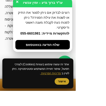
הלקוח פנה למשרדנו מכיוון שתיק החקירה נסגר 
×
עו"ד ברוך גדע – זמין עכשיו
בעילה של חוסר ראיות ובשל כך נשללה 
האפשרות ממנו להתגייס לשורות המשטרה. 
רוצים לבדוק אם ניתן לסגור את התיק
או לשנות את עילת הסגירה? ניתן
לאחר בחינת חומרי החקירה, ניתוחם וניסוח 
לפנות כעת לקבלת מענה ראשוני
בקשה לשינוי עילת סגירה מבוססת ומנומקת - 
ודיסקרטי.
עילת הסגירה שונתה לחוסר אשמה. בכך, הלקוח 
להתקשרות מיידית: 055-6601981
יכול להתקדם במבחני הקבלה לשורות המשטרה. 
שלח הודעה בוואטסאפ
אתר זה עושה שימוש בעוגיות (Cookies) לצורכי
תפעול, שיפור חוויית המשתמש וסטטיסטיקה. ניתן
לעיין ב
מדיניות הפרטיות
.
אישור
✆
התקשרות מיידית