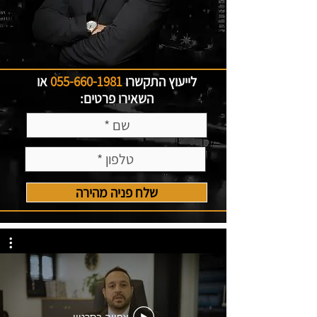
לייעוץ התקשרו
055-660-1981
או
השאירו פרטים:
שלח פניה מהירה