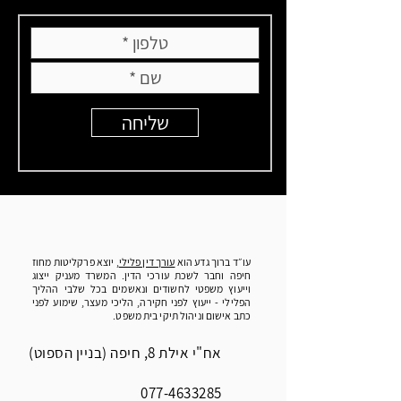
שליחה
עו״ד ברוך גדע הוא
עורך דין פלילי
, יוצא פרקליטות מחוז
חיפה וחבר לשכת עורכי הדין. המשרד מעניק ייצוג
וייעוץ משפטי לחשודים ונאשמים בכל שלבי ההליך
הפלילי - ייעוץ לפני חקירה, הליכי מעצר, שימוע לפני
כתב אישום וניהול תיקי בית משפט.
אח"י אילת 8, חיפה (בניין הספוט)
077-4633285