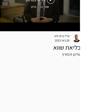
צפייה בסרטון
עו"ד ברוך גדע
26 ביוני 2023
כליאת שווא
עודכן:
6 במרץ