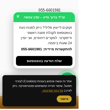
055-6601981
×
עו"ד ברוך גדע – זמין עכשיו
077-3183579
זקוקים לייעוץ פלילי? ניתן לפנות כעת
בוואטסאפ לקבלת מענה ראשוני
Office@geda-law.co.il
ודיסקרטי. למקרים דחופים, אני זמין
24 שעות ביממה.
להתקשרות מיידית: 055-6601981
שלח הודעה בוואטסאפ
אתר זה עושה שימוש בעוגיות (Cookies) לצורכי
תפעול, שיפור חוויית המשתמש וסטטיסטיקה. ניתן
לעיין ב
מדיניות הפרטיות
.
שירותי המשרד
אישור
✆
התקשרות מיידית
ייעוץ לפני חקירה
ביטול כתב אישום