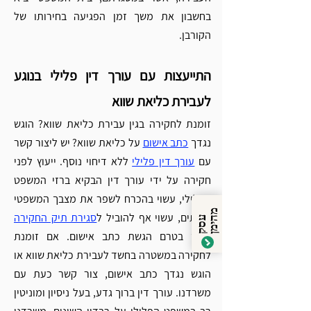
בחשבון את משך זמן הפגיעה בחירותו של 
הקורבן. 
התייעצות עם עורך דין פלילי בנוגע 
לעבירת כליאת שווא
זומנת לחקירה בגין עבירת כליאת שווא? הוגש 
נגדך 
כתב אישום
 על כליאת שווא? יש ליצור קשר 
עם 
עורך דין פלילי
 ללא דיחוי נוסף. ייעוץ לפני 
חקירה על ידי עורך דין הבקיא ברזי המשפט 
הפלילי, עשוי בהכרח לשפר את מצבך המשפטי 
מ
ן
ולעתים, עשוי אף להוביל ל
סגירת תיק החקירה
ע
ס
ק
ה
י
מ
נגדך בטרם הגשת כתב אישום. אם זומנת 
לחקירה במשטרה בחשד לעבירת כליאת שווא או 
הוגש נגדך כתב אישום, צור קשר כעת עם 
משרדנו. עורך דין ברוך גדע, בעל ניסיון ומוניטין 