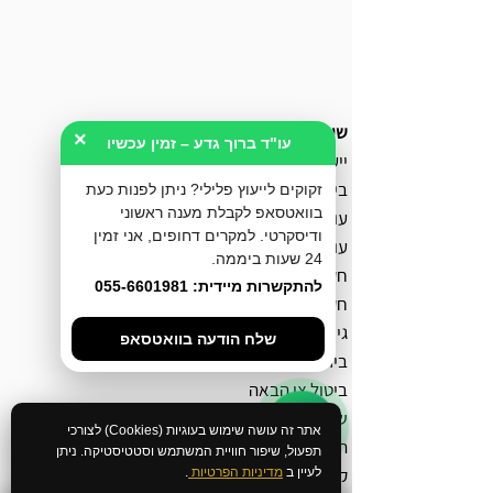
שירותי המשרד
×
עו"ד ברוך גדע – זמין עכשיו
ייעוץ לפני חקירה
ביטול כתב אישום
זקוקים לייעוץ פלילי? ניתן לפנות כעת
בוואטסאפ לקבלת מענה ראשוני
עורך דין מעצרים
ודיסקרטי. למקרים דחופים, אני זמין
עורך דין אלימות במשפחה
24 שעות ביממה.
חקירה באזהרה
להתקשרות מיידית: 055-6601981
חקירה במשטרה
גישור פלילי
שלח הודעה בוואטסאפ
בירור מצב חקירה במשטרה
ביטול צו הבאה
שחרור ממעצר עד תום ההליכים
אתר זה עושה שימוש בעוגיות (Cookies) לצורכי
הסדר מותנה
תפעול, שיפור חוויית המשתמש וסטטיסטיקה. ניתן
קובלנה פלילית
לעיין ב
מדיניות הפרטיות
.