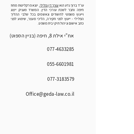
עו״ד ברוך גדע הוא
עורך דין פלילי
, יוצא פרקליטות מחוז
חיפה וחבר לשכת עורכי הדין. המשרד מעניק ייצוג
וייעוץ משפטי לחשודים ונאשמים בכל שלבי ההליך
הפלילי - ייעוץ לפני חקירה, הליכי מעצר, שימוע לפני
כתב אישום וניהול תיקי בית משפט.
אח"י אילת 8, חיפה (בניין הספוט)
077-4633285
055-6601981
077-3183579
Office@geda-law.co.il