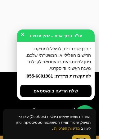
×
עו"ד ברוך גדע – זמין עכשיו
ייתכן שכבר ניתן לפעול למחיקת
הרישום הפלילי או המשטרתי שלכם.
ניתן לפנות כעת בוואטסאפ לקבלת
מענה ראשוני ודיסקרטי.
להתקשרות מיידית: 055-6601981
שלח הודעה בוואטסאפ
זומנת לחקירה במשטרה? הוגש נגדך
אתר זה עושה שימוש בעוגיות (Cookies) לצורכי
כתב אישום?
תפעול, שיפור חוויית המשתמש וסטטיסטיקה. ניתן
אני זמין עבורך 24 שעות ביממה
לעיין ב
מדיניות הפרטיות
.
במספר
055-6601981