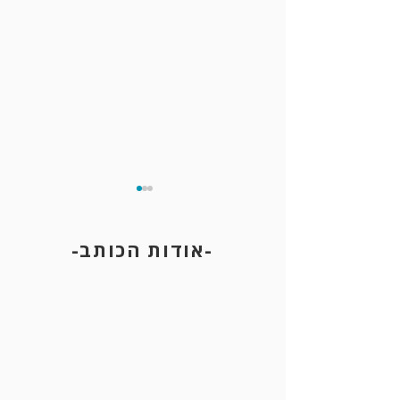
-אודות הכותב-
התיישנות עבירות פליליות