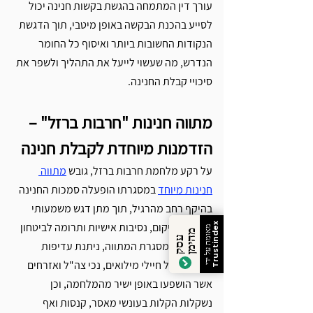
עורך דין המתמחה בהגשת בקשות חנינה יכול 
לסייע בהכנת הבקשה באופן מיטבי, תוך הדגשת 
הנקודות החשובות ביותר ואיסוף כל החומר 
הנדרש, מה שעשוי לייעל את התהליך ולשפר את 
סיכויי קבלת החנינה.
מתווה חנינות "חרבות ברזל" – 
הזדמנות מיוחדת לקבלת חנינה
על רקע מלחמת חרבות ברזל, גובש 
מתווה 
חנינות מיוחד
 במסגרתו הופעלה סמכות החנינה 
בהיקף רחב מהרגיל, תוך מתן דגש משמעותי 
לשיקולי שיקום, נסיבות אישיות ותרומה לביטחון 
Trustindex
מאומת על ידי
מ
ן
ע
ס
ק
ה
י
מ
המדינה. במסגרת המתווה, ניתנת עדיפות 
לבקשות של חיילי מילואים, נכי צה"ל ואזרחים 
אשר הושפעו באופן ישיר מהמלחמה, וכן 
נשקלות הקלות בעונשי מאסר, קנסות ואף 