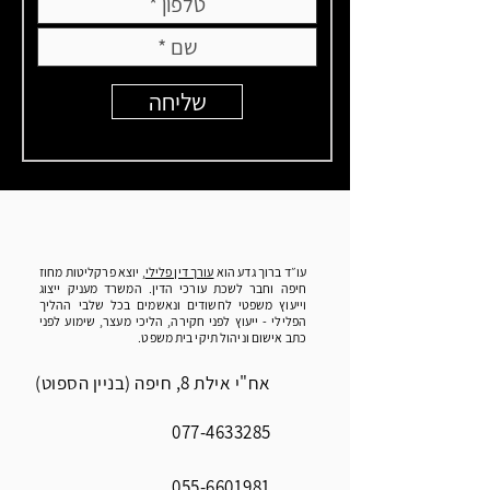
שליחה
עו״ד ברוך גדע הוא
עורך דין פלילי
, יוצא פרקליטות מחוז
חיפה וחבר לשכת עורכי הדין. המשרד מעניק ייצוג
וייעוץ משפטי לחשודים ונאשמים בכל שלבי ההליך
הפלילי - ייעוץ לפני חקירה, הליכי מעצר, שימוע לפני
כתב אישום וניהול תיקי בית משפט.
אח"י אילת 8, חיפה (בניין הספוט)
077-4633285
055-6601981