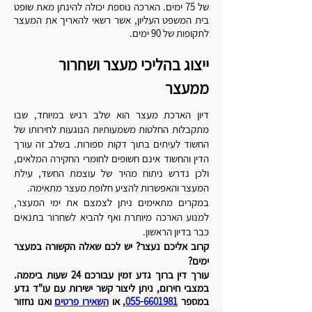
של 75 ימים. הארכה נוספת יכולה להינתן מאת שופט
בית המשפט העליון, אשר רשאי להאריך את המעצר
לתקופות של 90 ימים.
ייצוג בהליכי מעצר ושחרור
ממעצר
דיון הארכת מעצר הוא שלב רגיש במיוחד, שבו
מתקבלות החלטות משמעותיות הנוגעות לחירותו של
החשוד לעיתים בתוך דקות ספורות. בשלב זה עורך
הדין והחשוד אינם חשופים לחומרי החקירה המלאים,
ולכן נדרש ניתוח מהיר של עוצמת החשד, עילת
המעצר והאפשרות להציע חלופת מעצר מתאימה.
במקרים מתאימים ניתן לצמצם את ימי המעצר,
למנוע הארכה מיותרת ואף להביא לשחרור בתנאים
כבר בדיון הראשון.
קרוב אליכם נעצר? יש לכם שאלה הקשורה במעצר
ימים?
עורך דין ברוך גדע זמין עבורכם 24 שעות ביממה.
במצבי חירום, ניתן ליצור קשר ישירות עם עו"ד גדע
במספר
055-6601981
, או
השאירו פרטים
ואנו נחזור