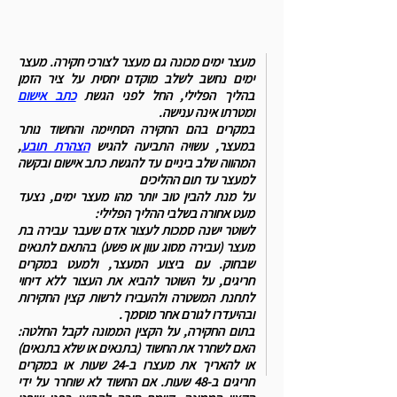
מעצר ימים מכונה גם מעצר לצורכי חקירה. מעצר
ימים נחשב לשלב מוקדם יחסית על ציר הזמן
בהליך הפלילי, החל לפני הגשת
כתב אישום
ומטרתו אינה ענישה.
במקרים בהם החקירה הסתיימה והחשוד נותר
במעצר, עשויה התביעה להגיש
הצהרת תובע
,
המהווה שלב ביניים עד להגשת כתב אישום ובקשה
למעצר עד תום ההליכים
על מנת להבין טוב יותר מהו מעצר ימים, נצעד
מעט אחורה בשלבי ההליך הפלילי:
לשוטר ישנה סמכות לעצור אדם שעבר עבירה בת
מעצר (עבירה מסוג עוון או פשע) בהתאם לתנאים
שבחוק.
עם ביצוע המעצר, ולמעט במקרים
חריגים, על השוטר להביא את העצור ללא דיחוי
לתחנת המשטרה ולהעבירו לרשות קצין החקירות
ובהיעדרו לגורם אחר מוסמך.
בתום החקירה, על הקצין הממונה לקבל החלטה:
האם לשחרר את החשוד (בתנאים או שלא בתנאים)
או להאריך את מעצרו ב-24 שעות או במקרים
חריגים ב-48 שעות. אם החשוד לא שוחרר על ידי