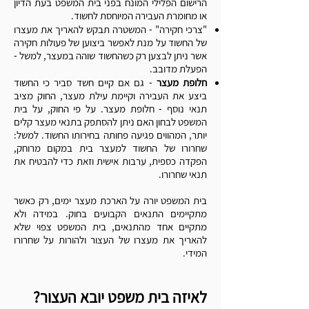
הרישום הפלילי המונח בפני בית המשפט בעת הדיון
או מחומרת העבירה המיוחסת לחשוד.
"צרכי חקירה" - המשטרה תבקש להאריך את מעצרו
של החשוד על מנת לאפשר ביצוען של פעולות חקירה
אשר ניתן לבצען רק כשהחשוד שוהה במעצר, למשל -
הפעלת מדובב.
חלופת מעצר
- גם אם קיים חשד סביר כי החשוד
ביצע את העבירה וקיימת עילת מעצר, החוק מציב
תנאי נוסף - חלופת מעצר. על פי החוק, על בית
המשפט לבחון האם ניתן להסתפק בתנאי מעצר קלים
יותר, המהווים פגיעה פחותה בחירותו החשוד. למשל:
שחרורו של החשוד למעצר בית במקום מרוחק,
הפקדה כספית, ערבות אישית וזאת כדי להבטיח את
תנאי שחרורו.
בית המשפט יורה על הארכת מעצר ימים, רק כאשר
מתקיימים התנאים הקבועים בחוק. במידה ולא
מתקיים אחד מהתנאים, בית המשפט צפוי שלא
להאריך את מעצרו של העצור ולהורות על שחרורו
המידי.
לאיזה בית משפט יובא העצור?