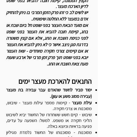
הקצין הממונה, קיימת חובה להביאו בפני שופט
לדיון הארכת מעצר.
יש לשים לב כי זהו פרק הזמן המרבי בו ניתן להחזיק
אדם במעצר ללא החלטה שיפוטית.
אם מועד הבאת העצור בפני שופט חל ביום שבת או
בחג, קיימת חובה להביא את העצור בפני שופט
לפני כניסת השבת או החג, אלא אם קצין משטרה
בדרגת סגן ניצב אישר כי לא ניתן להביא את העצור
או אם קיימים צורכי חקירה מיוחדים - שאז העצור
יובא בפני שופט תוך פרק זמן מרבי של ארבע שעות
מעת צאת השבת או החג.
התנאים להארכת מעצר ימים
יסוד סביר לחשד שהאדם עבר עבירה בת מעצר
(עבירה מסוג פשע או עוון).
עילת מעצר
- קיימות מספר עילות מעצר - שיבוש,
מסוכנות או צרכי חקירה.
שיבוש - קיים חשש ששחרורו של החשוד יביא לשיבוש
הליכי חקירה או משפט. למשל: השפעה על עדים,
פגיעה בראיות וכיוצא באלה.
מסוכנות - מסוכנותו של החשוד נלמדת מגיליון