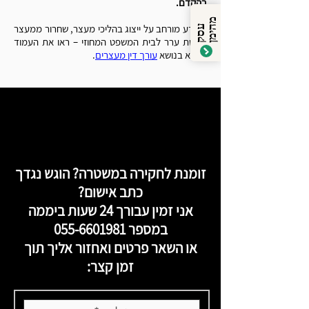
בהקדם.
מ
ן
למידע מורחב על ייצוג בהליכי מעצר, שחרור ממעצר
ע
ס
ק
ה
י
מ
והגשת ערר לבית המשפט המחוזי – ראו את העמוד
המלא בנושא
עורך דין מעצרים
.
זומנת לחקירה במשטרה? הוגש נגדך
כתב אישום?
אני זמין עבורך 24 שעות ביממה
במספר
055-6601981
או השאר פרטים ואחזור אליך תוך
זמן קצר: