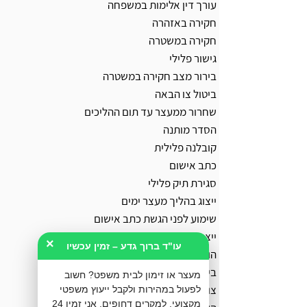
עורך דין אלימות במשפחה
חקירה באזהרה
חקירה במשטרה
גישור פלילי
בירור מצב חקירה במשטרה
ביטול צו הבאה
שחרור ממעצר עד תום ההליכים
הסדר מותנה
קובלנה פלילית
כתב אישום
סגירת תיק פלילי
ייצוג בהליך מעצר ימים
שימוע לפני הגשת כתב אישום
ייצוג נפגעי עבירה
×
עו"ד ברוך גדע – זמין עכשיו
הוצאת תעודת יושר מהמשטרה
ביטול רישום משטרתי
מעצר או זימון לבית משפט? חשוב
צו למניעת הטרדה מאיימת
לפעול במהירות ולקבל ייעוץ משפטי
מקצועי. למקרים דחופים, אני זמין 24