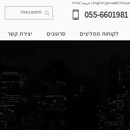
françai
|
русский
|
English
|
عربيه
|
עברית
055-6601981
לקוחות ממליצים
סרטונים
יצירת קשר