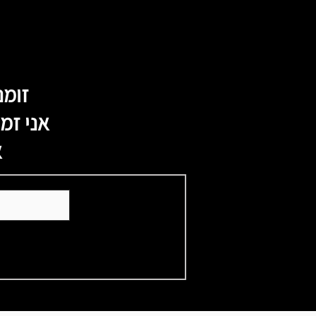
זומנ
אני זמין עבורך 
א