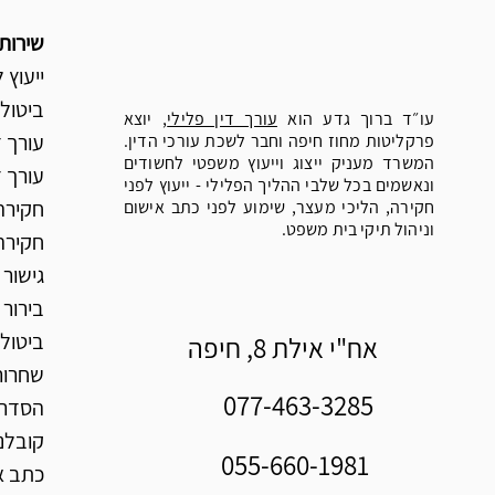
שירות
ייעוץ 
ביטול
עו״ד ברוך גדע הוא
עורך דין פלילי
, יוצא
עורך ד
פרקליטות מחוז חיפה וחבר לשכת עורכי הדין.
המשרד מעניק ייצוג וייעוץ משפטי לחשודים
עורך 
ונאשמים בכל שלבי ההליך הפלילי - ייעוץ לפני
חקירה
חקירה, הליכי מעצר, שימוע לפני כתב אישום
וניהול תיקי בית משפט.
חקירה
גישור 
בירור
ביטול
אח"י אילת 8, חיפה
שחרור
077-463-3285
הסדר 
קובלנ
055-660-1981
כתב א