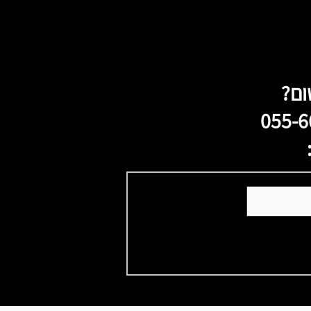
ום?
055-6