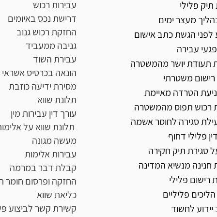
עבירות רכוש
 תיק פלילי
דרישת נכס באיומים
בהליך מעצר ימים
החזקת רכוש גנוב
 לפני הגשת כתב אישום
גניבה ממעביד
נפגעי עבירה
עבירת השוד
 תעודת יושר מהמשטרה
הונאה בכרטיס אשראי
 רישום משטרתי
מסירת ידיעה כוזבת
ניעת הטרדה מאיימת
תלונת שווא
רכוש תפוס מהמשטרה
עורך דין עבירות מין
 עילת סגירה לחוסר אשמה
תלונת שווא על אלימות במשפחה
ין פלילי דחוף
מעשה מגונה
ל סגירת תיק חקירה
עבירות אלימות
חנינה מנשיא המדינה
קבלת דבר במרמה
 רישום פלילי
החזקה ופ
רסום
ח
ומר ת
הליכים פליליים
כליאת שוו
א
קשירת ק
שר לביצוע פ
יידוע לחשוד