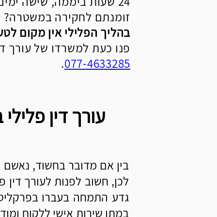
24 שעות ביממה, שישה ימים בשבוע (לא בשבת).
זומנתם לחקירה במשטרה? ה
בהליך הפלילי אין מקום לטעו
פנו כעת למשרדו של עורך די
.
077-4633285
בין אם מדובר בחשוד, נאשם א
לכן, חשוב לפנות לעורך דין פ
גדע התמחה בעברו בפרקליטות 
במתן שירות אישי ללקוח ומודע