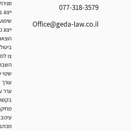
סגירת
077-318-3579
ייצוג 
שימוע
Office@geda-law.co.il
ייצוג 
הוצאת
ביטול
צו למ
השבת 
שינוי
עורך ד
ערר ע
בקשת 
מחיקת
עיכוב 
מכתב 