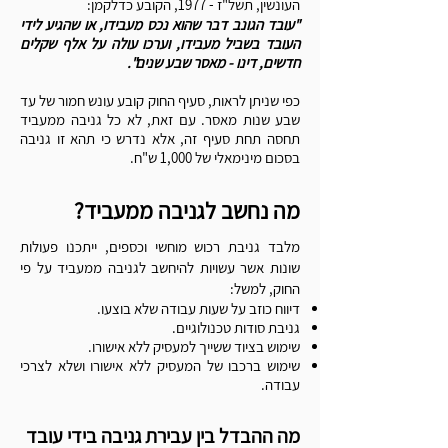
העונשין, תשל"ז - 1977, הקובע כדלקמן:
"עובד הגונב דבר שהוא נכס מעבידו, או שהגיע לידי
העובד בשביל מעבידו, וערכו עולה על אלף שקלים
חדשים, דינו - מאסר שבע שנים".
כפי שניתן לראות, סעיף החוק קובע עונש חמור של עד
שבע שנות מאסר. עם זאת, לא כל גניבה ממעביד
תחסה תחת סעיף זה, אלא נדרש כי תהא זו גניבה
בסכום מינימאלי של 1,000 ש"ח.
מה נחשב לגניבה ממעביד?
מלבד גניבת רכוש מוחשי וכספים, ייתכנו פעולות
שונות אשר עשויות להיחשב לגניבה ממעביד על פי
החוק, למשל:
דיווח כוזב על שעות עבודה שלא בוצעו.
גניבת סודות טכנולוגיים.
שימוש בציוד ששייך למעסיק ללא אישורו.
שימוש ברכבו של המעסיק ללא אישורו ושלא לצרכי
עבודה.
מה ההבדל בין עבירת גניבה בידי עובד