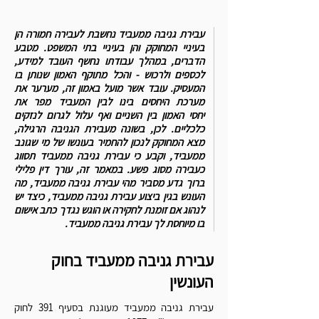
עבירת גניבה ממעביד נחשבת לעבירה חמורה הן
בעיניי המחוקק והן בעיניי בתי המשפט. מטבע
הדברים, במהלך עבודתו נחשף העובד למידע,
לכספים ולרכוש - והכל מתוקף האמון שנותן בו
המעסיק. עובד אשר מועל באמון זה, מערער את
מערכת היחסים בינו לבין ה
מעביד מפר את
יחסי
האמון בין השניים ואף עלול לגרום לנזקים
כלכליים. לכן, בשונה מעבירת הגניבה הרגילה,
מצא המחוקק לנכון להחמיר בעונשו של מי שגונב
ממעביד, וקבע כי עבירת גניבה ממעביד תסווג
כעבירה מסוג פשע.
במאמר זה, עורך דין פלילי
ברוך גדע מסביר מהי עבירת גניבה ממעביד, מה
העונש בגין ביצוע עבירת גניבה ממעביד, כיצד יש
לנהוג אם זומנת לחקירה או הוגש נגדך כתב אישום
בו מיוחסת לך עבירת גניבה ממעביד.
עבירת גניבה ממעביד בחוק
העונשין
עבירת גניבה ממעביד מעוגנת בסעיף 391 לחוק