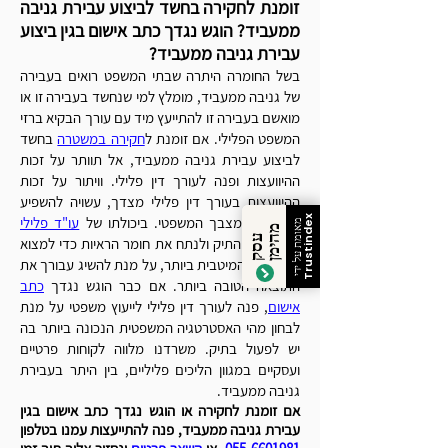
זומנת לחקירה בחשד לביצוע עבירת גניבה
ממעביד? הוגש נגדך כתב אישום בגין ביצוע
עבירת גניבה ממעביד?
בשל החומרה היתרה שבתי המשפט רואים בעבירה
של גניבה ממעביד, מומלץ למי שנחשד בעבירה זו או
מואשם בעבירה זו להתייעץ מיד עם עורך הבקיא ברזי
המשפט הפלילי. אם זומנת
ל
חקירה במשטרה
בחשד
לביצוע עבירת גניבה ממעביד, אל תוותר על זכות
ההיוועצות ופנה לעורך דין פלילי. וויתור על זכות
ההיוועצות בעורך דין פלילי מצדך, עשויה להשפיע
לרעה על מצבך המשפטי.
ביכולתו של
עו"ד פלילי
Trustindex
מאומת על ידי
מ
ן
ע
ס
ק
ה
י
מ
ללמוד את התיק ולנתח את חומר הראיות כדי למצוא
את הדרך המיטבית ביותר, על מנת להשיג עבורך את
התוצאה הטובה ביותר.
אם כבר הוגש נגדך
כתב
אישום
, פנה לעורך דין פלילי לייעוץ משפטי על מנת
לבחון מהי האסטרטגיה המשפטית הנכונה ביותר בה
יש לפעול בתיק. משרדנו מלווה לקוחות פרטיים
ועסקיים במגוון הליכים פליליים, בין היתר בעבירת
גניבה ממעביד.
אם זומנת לחקירה או הוגש נגדך כתב אישום בגין
עבירת גניבה ממעביד, פנה להתייעצות עמנו בטלפון