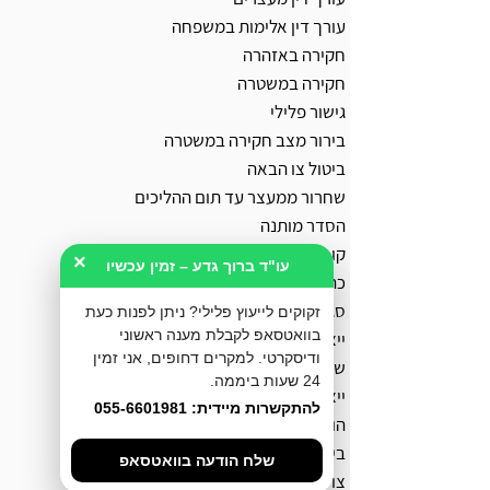
עורך דין אלימות במשפחה
חקירה באזהרה
חקירה במשטרה
גישור פלילי
בירור מצב חקירה במשטרה
ביטול צו הבאה
שחרור ממעצר עד תום ההליכים
הסדר מותנה
קובלנה פלילית
×
עו"ד ברוך גדע – זמין עכשיו
כתב אישום
סגירת תיק פלילי
זקוקים לייעוץ פלילי? ניתן לפנות כעת
בוואטסאפ לקבלת מענה ראשוני
ייצוג בהליך מעצר ימים
ודיסקרטי. למקרים דחופים, אני זמין
שימוע לפני הגשת כתב אישום
24 שעות ביממה.
ייצוג נפגעי עבירה
להתקשרות מיידית: 055-6601981
הוצאת תעודת יושר מהמשטרה
ביטול רישום משטרתי
שלח הודעה בוואטסאפ
צו למניעת הטרדה מאיימת