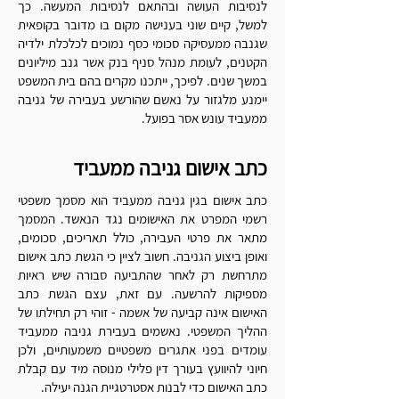
לנסיבות העושה ובהתאם לנסיבות המעשה. כך
למשל, קיים שוני בענישה מקום בו מדובר בקופאית
שגנבה ממעסיקה סכומי כסף נמוכים לכלכלת ילדיה
הקטנים, לעומת מנהל סניף בנק אשר גנב מיליונים
במשך שנים. לפיכך, ייתכנו מקרים בהם בית המשפט
יימנע מלגזור על נאשם שהורשע בעבירה של גניבה
ממעביד עונש אסר בפועל.
כתב אישום גניבה ממעביד
כתב אישום בגין גניבה ממעביד הוא מסמך משפטי
רשמי המפרט את האישומים נגד הנאשד. המסמך
מתאר את פרטי העבירה, כולל תאריכים, סכומים,
ואופן ביצוע הגניבה. חשוב לציין כי הגשת כתב אישום
מתרחשת רק לאחר שהתביעה סבורה שיש ראיות
מספיקות להרשעה. עם זאת, עצם הגשת כתב
האישום אינה קביעה של אשמה - זוהי רק תחילתו של
ההליך המשפטי. נאשמים בעבירת גניבה ממעביד
עומדים בפני אתגרים משפטיים משמעותיים, ולכן
חיוני להיוועץ בעורך דין פלילי מנוסה מיד עם קבלת
כתב האישום כדי לבנות אסטרטגיית הגנה יעילה.