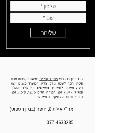
שליחה
עו״ד ברוך גדע הוא
עורך דין פלילי
, יוצא פרקליטות מחוז
חיפה וחבר לשכת עורכי הדין. המשרד מעניק ייצוג
וייעוץ משפטי לחשודים ונאשמים בכל שלבי ההליך
הפלילי - ייעוץ לפני חקירה, הליכי מעצר, שימוע לפני
כתב אישום וניהול תיקי בית משפט.
אח"י אילת 8, חיפה (בניין הספוט)
077-4633285