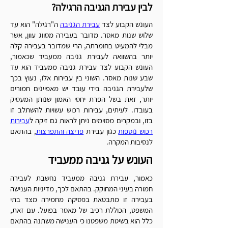
לבין עבירת הגניבה הרגילה?
העונש הקבוע לצד
עבירת הגניבה
ה"רגילה" הוא עד
שלוש שנות מאסר. מדובר בעבירה מסווג עוון, אשר
מבלי להמעיט בחומרתה, הרי שמדובר בעבירה קלה
יותר בהשוואה לעבירת גניבה ממעביד שכאמור,
העונש הקבוע לצד עבירת גניבה ממעביד הוא עד
שבע שנות מאסר. השוני בין עבירות אלו, נעוץ בכך
שלעבירת הגניבה בידי עובד יש מאפיינים חמורים
יותר, זאת בשל הפרת יחסי האמון שנותן המעסיק
בעובדו. לעיתים, עבירות רכוש עשויות להשתלב זו
בזו, ובמקרים מסוימים ניתן לראות גם זיקה ל
עבירות
רכוש נוספות
כגון עבירת
פריצה והתפרצות
, בהתאם
לנסיבות המקרה.
העונש על גניבה ממעביד
כאמור, עבירת גניבה ממעביד נחשבת לעבירה
חמורה בעיני המחוקק. בהתאם לכך, מדיניות הענישה
בעבירה זו מתבטאת בפסיקה מחמירה מצד בתי
המשפט, הכוללת רכיב של מאסר בפועל. עם זאת,
כלל הוא בשיטת משפטנו כי הענישה משתנה בהתאם