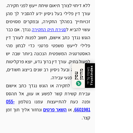
ללא דיחוי לצורך תיאום שיחת ייעוץ לפני חקירה. 
עורך דין פלילי בעל ניסיון ידע להסביר לך מהן 
זכויותייך במהלך החקירה, ובמקרים מסוימים 
עשוי להביא ל
סגירת תיק החקירה
 נגדך. אם כבר 
הוגש נגדך כתב אישום, חשוב לפנות לעורך דין 
פלילי לייעוץ משפטי פרטני כדי לבחון מהי 
האסטרטגיה המשפטית הנכונה ביותר שבה יש 
לפעול בתיק. עורך דין ברוך גדע, יוצא פרקליטות 
Trustindex
מחוז חיפה ובעל ניסיון רב שנים בייצוג חשודים, 
מאומת על ידי
מ
ן
ע
ס
ק
ה
י
מ
נאשמים ונפגעי עבירה.
אם זומנת לחקירה או הוגש נגדך כתב אישום 
עבירת קשירת קשר לפשע או עוון, אל תהסס 
ופנה כעת להתייעצות עמנו בטלפון 
055-
6601981
, או 
השאר פרטים
 ונחזור אליך תוך זמן 
קצר.