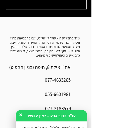
עו״ד ברוך גדע הוא
עורך דין פלילי
, יוצא פרקליטות מחוז
חיפה וחבר לשכת עורכי הדין. המשרד מעניק ייצוג
וייעוץ משפטי לחשודים ונאשמים בכל שלבי ההליך
הפלילי - ייעוץ לפני חקירה, הליכי מעצר, שימוע לפני
כתב אישום וניהול תיקי בית משפט.
אח"י אילת 8, חיפה (בניין הספוט)
077-4633285
055-6601981
077-3183579
×
עו"ד ברוך גדע – זמין עכשיו
Office@geda-law.co.il
זקוקים לייעוץ פלילי? ניתן לפנות כעת