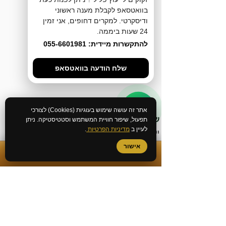
בוואטסאפ לקבלת מענה ראשוני
ודיסקרטי. למקרים דחופים, אני זמין
24 שעות ביממה.
להתקשרות מיידית: 055-6601981
שלח הודעה בוואטסאפ
אתר זה עושה שימוש בעוגיות (Cookies) לצורכי
שירותי המשרד
תפעול, שיפור חוויית המשתמש וסטטיסטיקה. ניתן
לעיין ב
מדיניות הפרטיות
.
ייעוץ לפני חקירה
ביטול כתב אישום
אישור
✆
התקשרות מיידית
עורך דין מעצרים
עורך דין אלימות במשפחה
חקירה באזהרה
חקירה במשטרה
גישור פלילי
בירור מצב חקירה במשטרה