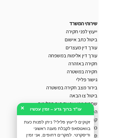
שירותי המשרד
ייעוץ לפני חקירה
ביטול כתב אישום
עורך דין מעצרים
עורך דין אלימות במשפחה
חקירה באזהרה
חקירה במשטרה
גישור פלילי
בירור מצב חקירה במשטרה
ביטול צו הבאה
שחרור ממעצר עד תום ההליכים
×
עו"ד ברוך גדע – זמין עכשיו
הסדר מותנה
קובלנה פלילית
זקוקים לייעוץ פלילי? ניתן לפנות כעת
כתב אישום
בוואטסאפ לקבלת מענה ראשוני
סגירת תיק פלילי
ודיסקרטי. למקרים דחופים, אני זמין