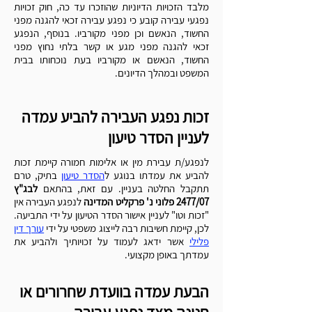
Γ
מלבד הזכויות הדיוניות שהוזכרו עד כה, חוק זכויות
נפגעי עבירה קובע כי נפגע עבירה זכאי להגנה מפני
החשוד, הנאשם וכן מפני מקורביו. בנוסף, הנפגע
זכאי להגנה מפני מגע או קשר בלתי נחוץ מפני
החשוד, הנאשם או מקורביו בעת נוכחותו בבית
המשפט ובמהלך הדיונים.
זכות נפגע העבירה להביע עמדה
לעניין הסדר טיעון
לנפגע/ת עבירת מין או אלימות חמורה קיימת זכות
להביע את עמדתו בנוגע ל
הסדר טיעון
בתיק, טרם
תתקבל החלטה בעניין.
עם זאת, בהתאם
לבג"ץ
2477/07 פלוני נ' פרקליט המדינה
לנפגע העבירה אין
"זכות וטו" לעניין אישור הסדר הטיעון על ידי התביעה.
לכן, קיימת חשיבות רבה לייצוג משפטי על ידי
עורך דין
פלילי
אשר ידאג לעמוד על זכויותיך ולהביע את
עמדתך באופן מקצועי.
הבעת עמדה בוועדת שחרורים או