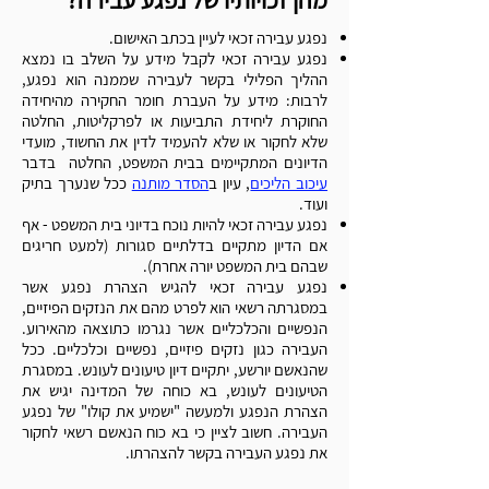
מהן זכויותיו של נפגע עבירה?
נפגע עבירה זכאי לעיין בכתב האישום.
נפגע עבירה זכאי לקבל מידע על השלב בו נמצא
ההליך הפלילי בקשר לעבירה שממנה הוא נפגע,
לרבות: מידע על העברת חומר החקירה מהיחידה
החוקרת ליחידת התביעות או לפרקליטות, החלטה
שלא לחקור או שלא להעמיד לדין את החשוד, מועדי
הדיונים המתקיימים בבית המשפט, החלטה בדבר
עיכוב הליכים
, עיון ב
הסדר מותנה
ככל שנערך בתיק
ועוד.
נפגע עבירה זכאי להיות נוכח בדיוני בית המשפט - אף
אם הדיון מתקיים בדלתיים סגורות (למעט חריגים
שבהם בית המשפט יורה אחרת).
נפגע עבירה זכאי להגיש הצהרת נפגע אשר
במסגרתה רשאי הוא לפרט מהם את הנזקים הפיזיים,
הנפשיים והכלכליים אשר נגרמו כתוצאה מהאירוע.
העבירה כגון נזקים פיזיים, נפשיים וכלכליים.
ככל
שהנאשם יורשע, יתקיים דיון טיעונים לעונש. במסגרת
הטיעונים לעונש, בא כוחה של המדינה יגיש את
הצהרת הנפגע ולמעשה "ישמיע את קולו" של נפגע
העבירה. חשוב לציין כי בא כוח הנאשם רשאי לחקור
את נפגע העבירה בקשר להצהרתו.