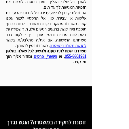
לאורך כל שלבי ההליך וזאת במטרה למצות את
הזכויות המגיעות לך עד תום.
אם נפלת קורבן לביצוע עבירה פלילית ובפרט עבירת
אלימות או עבירת מין, אל תהסס/י ליצור עמנו
קשר.
משרדנו ממוקם בקריות ומתחייב להיות ככתף
תומכת ואוזן קשת ברגעים רגישים אלו, תוך שמירה על
דיסקרטיות מרבית וחיסיון עורך דין - לקוח כבר
משיחתנו הראשונה. אם את/ה מתלבט/ת בקשר
להגשת תלונה במשטרה
, משרדנו זמין לרשותך.
משרדנו ישמח לתת מענה ולהשיב לכל שאלה בטלפון
055-6601981
, או
השאר/י פרטים
ונחזור אליך תוך
זמן קצר.
זומנת לחקירה במשטרה? הוגש נגדך