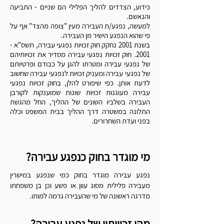
כידוע, הצדדים להליך הפלילי הם שניים - התביעה
והנאשם.
למעשה, נפגע/ת העבירה מעין "צופה מהצד" אף על
פי שהוא הנפגע הישיר מן העבירה.
בשנת 2001 נחקק חוק זכויות נפגעי עבירה, תשס"א -
2001. חוק זכויות נפגעי עבירה
מסדיר את זכויותיהם
של נפגעי עבירה ומטרתו להגן על כבודם ופרטיותם
של נפגעי עבירה ומעניק זכויות לנפגעי עבירה שחשוב
לדעת אותן. כפי שיפורט להלן, בחוק זכויות נפגעי
עבירה מעוגנות זכויות שונות שמוענקות לקורבן
העבירה בשלביו השונים של ההליך, החל מהגשת
התלונה במשטרה דרך ההליך בבית המשפט וכלה
בפני ועדת השחרורים.
מי מוגדר בחוק כנפגע עבירה?
נפגע עבירה מוגדר בחוק כמי שנפגע במישרין
מעבירה פלילית מסוג עוון או פשע וכן בן משפחתו
מדרגה ראשונה של מי שהעבירה גרמה למותו.