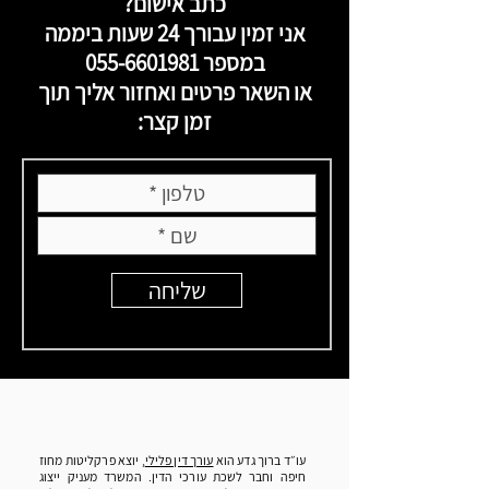
כתב אישום?
אני זמין עבורך 24 שעות ביממה
במספר
055-6601981
או השאר פרטים ואחזור אליך תוך
זמן קצר:
שליחה
עו״ד ברוך גדע הוא
עורך דין פלילי
, יוצא פרקליטות מחוז
חיפה וחבר לשכת עורכי הדין. המשרד מעניק ייצוג