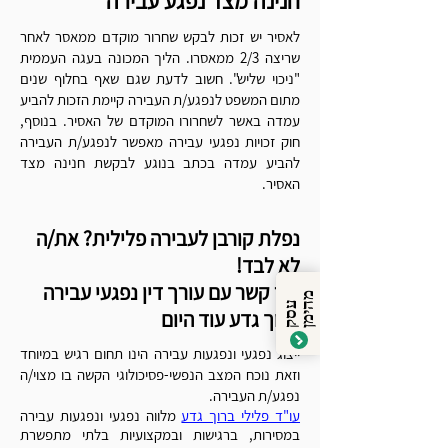
חנינה מצד נפגע עבירה
לאסיר יש זכות לבקש שחרור מוקדם ממאסר לאחר
שריצה 2/3 ממאסרו. הליך המכונה בעגה העממית
"ניכוי שליש".
חשוב לדעת שגם שאף בחלוף שנים
מתום המשפט לנפגע/ת העבירה קיימת הזכות להביע
עמדה באשר לשחרורו המוקדם של האסיר. בנוסף,
חוק זכויות נפגעי עבירה מאפשר לנפגע/ת העבירה
להביע עמדה בכתב בנוגע לבקשת חנינה מצד
האסיר.
נפלת קורבן לעבירה פלילית? את/ה
לא לבד!
צור קשר עם עורך דין נפגעי עבירה
מ
ן
ע
ס
ק
ה
י
מ
ברוך גדע עוד היום
ייצוג נפגעי ונפגעות עבירה הינו תחום רגיש במיוחד
וזאת נוכח המצב הנפשי-פסיכולוגי הקשה בו מצוי/ה
נפגע/ת העבירה.
עו"ד פלילי ברוך גדע
מלווה נפגעי ונפגעות עבירה
במסירות, ברגישות ובמקצועיות בלתי מתפשרת