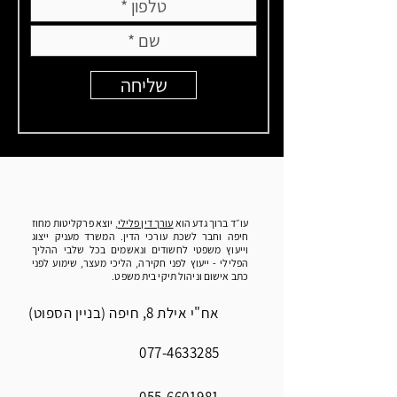
שליחה
עו״ד ברוך גדע הוא
עורך דין פלילי
, יוצא פרקליטות מחוז
חיפה וחבר לשכת עורכי הדין. המשרד מעניק ייצוג
וייעוץ משפטי לחשודים ונאשמים בכל שלבי ההליך
הפלילי - ייעוץ לפני חקירה, הליכי מעצר, שימוע לפני
כתב אישום וניהול תיקי בית משפט.
אח"י אילת 8, חיפה (בניין הספוט)
077-4633285