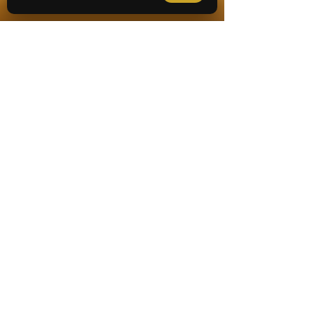
השבת רכוש תפוס מהמשטרה
✆
התקשרות מיידית
שינוי עילת סגירה לחוסר אשמה
עורך דין פלילי דחוף
ערר על סגירת תיק חקירה
בקשת חנינה מנשיא המדינה
מחיקת רישום פלילי
עיכוב הליכים פליליים
מכתב יידוע לחשוד
צו הרחקה לשכן
סוגי עבירות
הפצת תמונות וסרטונים אינטימיים
עורך דין הטרדה מינית
עבירות מחשב וסייבר
האזנת סתר
החזקת סכין או אגרופן
ירי מנשק חם באזור מגורים
חבלה
חמורה