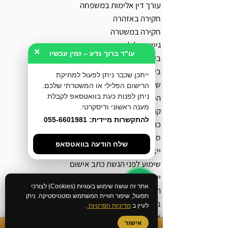
עורך דין אלימות במשפחה
חקירה באזהרה
חקירה במשטרה
גישור פלילי
×
עו"ד ברוך גדע – זמין עכשיו
בירור מצב חקירה במשטרה
ביטול צו הבאה
ייתכן שכבר ניתן לפעול למחיקת
שחרור ממעצר עד תום ההליכים
הרישום הפלילי או המשטרתי שלכם.
ניתן לפנות כעת בוואטסאפ לקבלת
הסדר מותנה
מענה ראשוני ודיסקרטי.
קובלנה פלילית
להתקשרות מיידית: 055-6601981
כתב אישום
סגירת תיק פלילי
שלח הודעה בוואטסאפ
ייצוג בהליך מעצר ימים
שימוע לפני הגשת כתב אישום
ייצוג נפגעי עבירה
אתר זה עושה שימוש בעוגיות (Cookies) לצורכי
הוצאת תעודת יושר מהמשטרה
תפעול, שיפור חוויית המשתמש וסטטיסטיקה. ניתן
ביטול רישום משטרתי
לעיין ב
מדיניות הפרטיות
.
צו למניעת הטרדה מאיימת
אישור