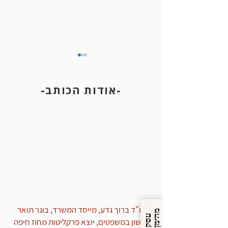
-אודות הכותב-
ביטול רישום משטרתי של תיקים
סגורים
עו"ד ברוך גדע, מייסד המשרד, בוגר תואר
מ
ן
ע
ס
ק
ה
י
מ
ראשון במשפטים, יוצא פרקליטות מחוז חיפה