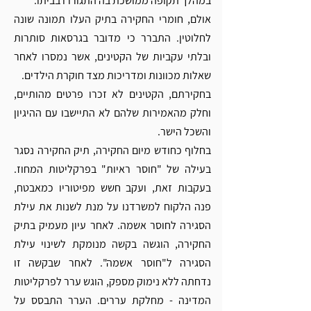
במהלך תקופה ממושכת בה התגוררו בביתו. 
אולם, חומרי החקירה בתיק העלו תמונה שונה 
לחלוטין. התברר כי מדובר בגרסאות סותרות 
ובלתי עקביות של הקטינים, אשר נמסרו לאחר 
שאלות מכוונות ומדריכות מצד חוקרת הילדים.
בחקירתם, הקטינים לא זכרו פרטים מהותיים, 
וחלק מהאמירות שלהם לא התיישבו עם ההיגיון 
והשכל הישר. 
בחלוף כחודש מיום החקירה, תיק החקירה נסגר 
בעילה של "חוסר ראיות" בפרקליטות המחוז. 
בעקבות זאת, ועקב חשש מפיטוריו כמאבטח, 
פנה הלקוח למשרדנו על מנת לשנות את עילת 
הסגירה לחוסר אשמה. לאחר עיון מעמיק בתיק 
החקירה, הוגשה בקשה מנומקת לשינוי עילת 
הסגירה ל"חוסר אשמה". לאחר שבקשה זו 
נדחתה ללא נימוק מספק, הוגש ערר לפרקליטות 
המדינה - מחלקת עררים. הערר התבסס על 