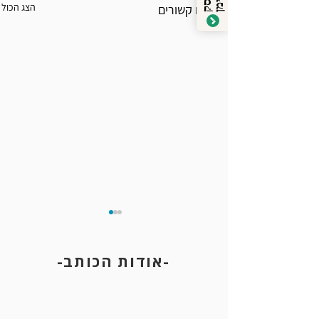
ע
ס
ק
ה
י
מ
הצג הכול
פוסטים קשורים
-אודות הכותב-