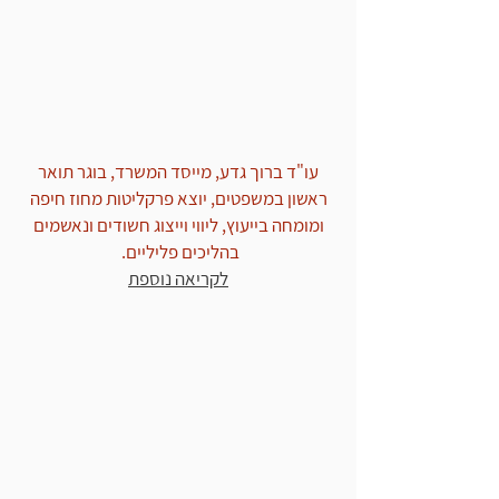
החזקת סם שלא לצריכה עצמית:
שחרור ממעצר, סגירת התיק
ושינוי עילת הסגירה לחוסר
אשמה!
עו"ד ברוך גדע, מייסד המשרד, בוגר תואר
ראשון במשפטים, יוצא פרקליטות מחוז חיפה
ומומחה בייעוץ, ליווי וייצוג חשודים ונאשמים
בהליכים פליליים.
לקריאה נוספת