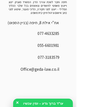
חיפה וחבר לשכת עורכי הדין. המשרד מעניק ייצוג
וייעוץ משפטי לחשודים ונאשמים בכל שלבי ההליך
הפלילי - ייעוץ לפני חקירה, הליכי מעצר, שימוע לפני
כתב אישום וניהול תיקי בית משפט.
אח"י אילת 8, חיפה (בניין הספוט)
077-4633285
055-6601981
077-3183579
Office@geda-law.co.il
×
עו"ד ברוך גדע – זמין עכשיו