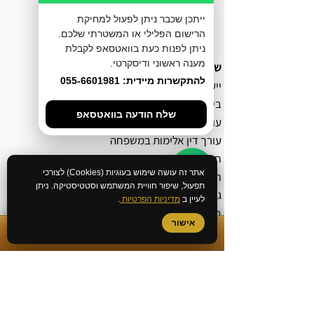
ייתכן שכבר ניתן לפעול למחיקת
הרישום הפלילי או המשטרתי שלכם.
ניתן לפנות כעת בוואטסאפ לקבלת
מענה ראשוני ודיסקרטי.
שירותי המשרד
להתקשרות מיידית: 055-6601981
ייעוץ לפני חקירה
ביטול כתב אישום
שלח הודעה בוואטסאפ
עורך דין מעצרים
עורך דין אלימות במשפחה
חקירה באזהרה
אתר זה עושה שימוש בעוגיות (Cookies) לצורכי
חקירה במשטרה
תפעול, שיפור חוויית המשתמש וסטטיסטיקה. ניתן
גישור פלילי
לעיין ב
מדיניות הפרטיות
.
בירור מצב חקירה במשטרה
אישור
ביטול צו הבאה
✆
התקשרות מיידית
שחרור ממעצר עד תום ההליכים
הסדר מותנה
קובלנה פלילית
כתב אישום