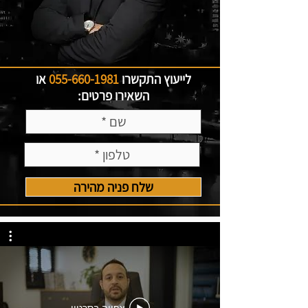
לייעוץ התקשרו
055-660-1981
או
השאירו פרטים:
שלח פניה מהירה