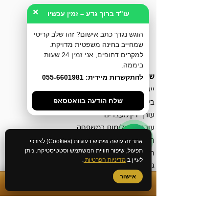
×
עו"ד ברוך גדע – זמין עכשיו
הוגש נגדך כתב אישום? זהו שלב קריטי
שמחייב בחינה משפטית מדויקת.
למקרים דחופים, אני זמין 24 שעות
ביממה.
שירותי המשרד
להתקשרות מיידית: 055-6601981
ייעוץ לפני חקירה
ביטול כתב אישום
שלח הודעה בוואטסאפ
עורך דין מעצרים
עורך דין אלימות במשפחה
חקירה באזהרה
אתר זה עושה שימוש בעוגיות (Cookies) לצורכי
תפעול, שיפור חוויית המשתמש וסטטיסטיקה. ניתן
חקירה במשטרה
לעיין ב
מדיניות הפרטיות
.
גישור פלילי
בירור מצב חקירה במשטרה
אישור
✆
התקשרות מיידית
ביטול צו הבאה
שחרור ממעצר עד תום ההליכים
הסדר מותנה