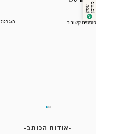
מ
ן
ע
ס
ק
ה
י
מ
הצג הכול
פוסטים קשורים
-אודות הכותב-