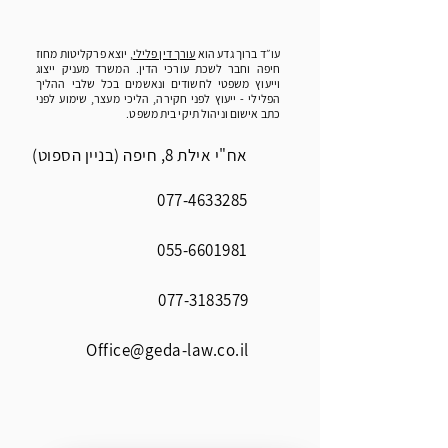
עו״ד ברוך גדע הוא
עורך דין פלילי
, יוצא פרקליטות מחוז
חיפה וחבר לשכת עורכי הדין. המשרד מעניק ייצוג
וייעוץ משפטי לחשודים ונאשמים בכל שלבי ההליך
הפלילי - ייעוץ לפני חקירה, הליכי מעצר, שימוע לפני
כתב אישום וניהול תיקי בית משפט.
אח"י אילת 8, חיפה (בניין הספוט)
077-4633285
055-6601981
077-3183579
Office@geda-law.co.il