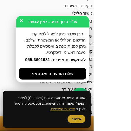
חקירה במשטרה
גישור פלילי
בירור מצב חקירה במשטרה
×
עו"ד ברוך גדע – זמין עכשיו
ביטול צו הבאה
ייתכן שכבר ניתן לפעול למחיקת
שחרור ממעצר עד תום ההליכים
הרישום הפלילי או המשטרתי שלכם.
הסדר מותנה
ניתן לפנות כעת בוואטסאפ לקבלת
קובלנה פלילית
מענה ראשוני ודיסקרטי.
כתב אישום
להתקשרות מיידית: 055-6601981
סגירת תיק פלילי
ייצוג בהליך מעצר ימים
שלח הודעה בוואטסאפ
שימוע לפני הגשת כתב אישום
ייצוג נפגעי עבירה
הוצאת תעודת יושר מהמשטרה
אתר זה עושה שימוש בעוגיות (Cookies) לצורכי
ביטול רישום משטרתי
תפעול, שיפור חוויית המשתמש וסטטיסטיקה. ניתן
לעיין ב
מדיניות הפרטיות
.
צו למניעת הטרדה מאיימת
השבת רכוש תפוס מהמשטרה
אישור
✆
התקשרות מיידית
שינוי עילת סגירה לחוסר אשמה