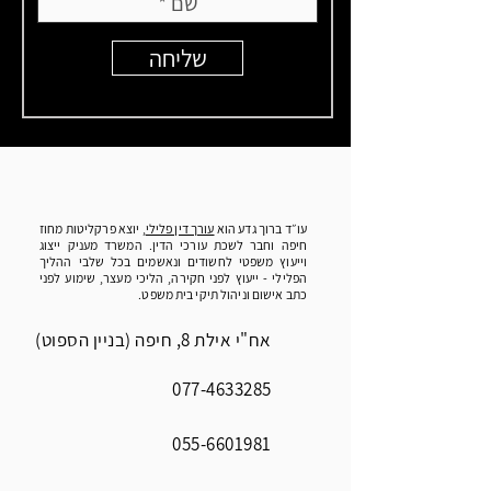
שליחה
עו״ד ברוך גדע הוא
עורך דין פלילי
, יוצא פרקליטות מחוז
חיפה וחבר לשכת עורכי הדין. המשרד מעניק ייצוג
וייעוץ משפטי לחשודים ונאשמים בכל שלבי ההליך
הפלילי - ייעוץ לפני חקירה, הליכי מעצר, שימוע לפני
כתב אישום וניהול תיקי בית משפט.
אח"י אילת 8, חיפה (בניין הספוט)
077-4633285
055-6601981