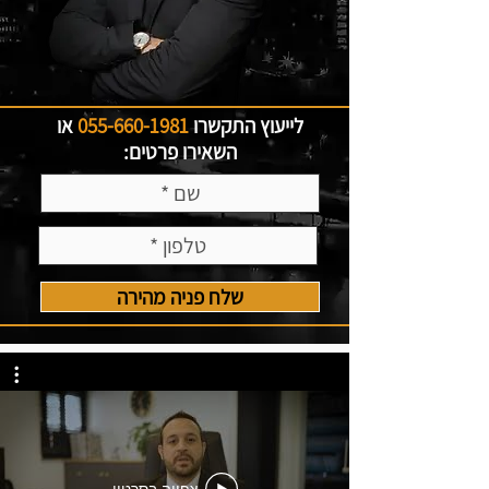
לייעוץ התקשרו
055-660-1981
או
השאירו פרטים:
שלח פניה מהירה