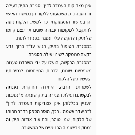
אינן מצדיקות העמדה לדין". סגירת התיק בעילה 
זו, הסבה נזק משמעותי ללקוח הן במישור האישי 
והן במישור התעסוקתי. כך למשל, הלקוח ניסה 
להתקבל למקומות עבודה שונים אך עצם קיומו 
של תיק זה הקשה עליו ונסגרו בפניו דלתות.  
במסגרת הטיפול בתיק, הגיש עו"ד ברוך גדע 
בקשה מנומקת לשינוי עילת הסגירה. 
במסגרת הבקשה, הועלו על ידי משרדנו טענות 
משפטיות שונות, לרבות התייחסות לנסיבותיו 
האישיות של הלקוח.
לשמחתנו הרבה, היחידה החוקרת נענתה 
לבקשתנו ועילת הסגירה בתיק שונתה מ"נסיבות 
העניין בכללותן אינן מצדיקות העמדה לדין" 
ל"היעדר אשמה". בכך, הוסר הספק בדבר חפותו 
של הלקוח, שמו טוהר, והתיעוד אודות תיק זה 
נמחק מרישומיה הפנימיים של המשטרה. 