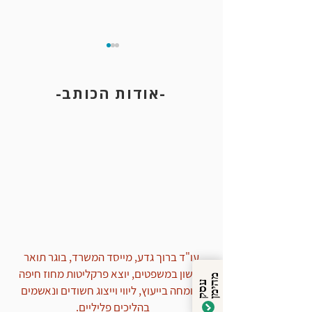
-אודות הכותב-
ביטול רישום משטרתי של תיקים
סגורים
עו"ד ברוך גדע, מייסד המשרד, בוגר תואר
ראשון במשפטים, יוצא פרקליטות מחוז חיפה
מ
ן
ע
ס
ק
ה
י
מ
ומומחה בייעוץ, ליווי וייצוג חשודים ונאשמים
בהליכים פליליים.