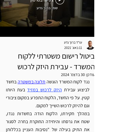
צפייה בסרטון
עו"ד ברוך גדע
11 באוג׳ 2021
ביטול רישום משטרתי ללקוח
המשרד - עבירת היזק לרכוש
עודכן:
30 בדצמ׳ 2024
נגד לקוח המשרד הוגשה 
תלונה במשטרה
 בחשד 
לביצוע עבירת 
היזק לרכוש במזיד
 בעת היותו 
קטין. על פי החשד, הלקוח התפרע במקום ציבורי 
וגם להיזק לרכוש השייך למקום. 
במהלך חקירתו, הלקוח הודה בחשדות נגדו, 
שטח את גרסתו והיחידה החוקרת בחרה לסגור 
את התיק בעילה של "נסיבות העניין בכללותן 