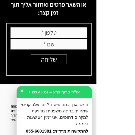
או השאר פרטים ואחזור אליך תוך
זמן קצר:
שליחה
×
עו"ד ברוך גדע – זמין עכשיו
הוגש נגדך כתב אישום? זהו שלב קריטי
עו״ד ברוך גדע הוא
עורך דין פלילי
, יוצא פרקליטות מחוז
חיפה וחבר לשכת עורכי הדין. המשרד מעניק ייצוג
שמחייב בחינה משפטית מדויקת.
וייעוץ משפטי לחשודים ונאשמים בכל שלבי ההליך
למקרים דחופים, אני זמין 24 שעות
הפלילי - ייעוץ לפני חקירה, הליכי מעצר, שימוע לפני
ביממה.
כתב אישום וניהול תיקי בית משפט.
להתקשרות מיידית: 055-6601981