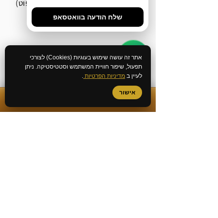
אח"י אילת 8, חיפה (בניין הספוט)
שלח הודעה בוואטסאפ
077-4633285
055-6601981
אתר זה עושה שימוש בעוגיות (Cookies) לצורכי
תפעול, שיפור חוויית המשתמש וסטטיסטיקה. ניתן
077-3183579
לעיין ב
מדיניות הפרטיות
.
אישור
Office@geda-law.co.il
✆
התקשרות מיידית