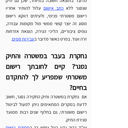
Γ
מדובר בתוצאה חשובה במיוחד, שכן גם תיק 
שנסגר ללא 
כתב אישום
 עלול להותיר אחריו 
רישום משטרתי פנימי, ולעיתים דווקא רישום 
מסוג זה יוצר קושי ממשי מול מקומות עבודה, 
גופים ציבוריים, הליכי הגירה, הוצאת אזרחות 
זרה ועוד. בפרט כאשר מדובר ב
עבירות סמים
.
נחקרת בעבר במשטרה והתיק 
נסגר? קיים לחובתך רישום 
משטרתי שמפריע לך להתקדם 
בחיים?
אם  נחקרת במשטרה ותיק החקירה נסגר, חשוב 
לדעת במקרים המתאימים ניתן לפעול לביטול 
רישום משטרתי, גם בחלוף שנים רבות ממועד 
סגירת התיק.
עו"ד ברוך גדע בעל ניסיון רב ב
מחיקת רישום 