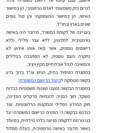
אישום, עצם קיומו של רישום משטרתי עלול 
לגרום נזק משמעותי לאדם נורמטיבי, הן במישור 
האישי, הן במישור התעסוקתי והן מול גופים 
שונים בארץ ובחו"ל.
בעניינה של לקוחת המשרד, מדובר היה באישה 
נורמטיבית לחלוטין, ללא עבר פלילי וללא 
רישומים נוספים, אשר מאז אותו אירוע לא 
נחקרה פעם נוספת, לא הסתבכה בפלילים 
והמשיכה לנהל אורח חיים תקין ויציב.
במסגרת הטיפול בתיק, הגיש עו"ד ברוך גדע 
בקשה מנומקת ל
ביטול הרישום המשטרתי
.
במסגרת הבקשה נטענו טענות משפטיות כבדות 
משקל, תוך הפניה להנחיות פרקליט המדינה, 
חוק המידע הפלילי והתקנות הרלוונטיות. עוד 
הודגש בבקשה כי הותרת הרישום המשטרתי על 
כנו גורמת ללקוחה פגיעה בלתי מידתית, במיוחד 
כאשר מדובר באישה נורמטיבית, בעלת מסלול 