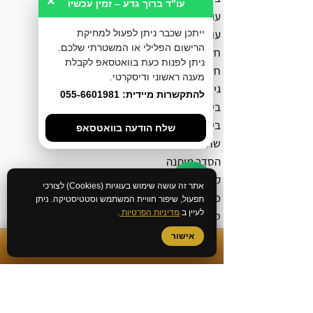
×
עו"ד ברוך גדע – זמין עכשיו
עורך דין מעצרים
עורך דין אלימות במשפחה
ייתכן שכבר ניתן לפעול למחיקת
הרישום הפלילי או המשטרתי שלכם.
חקירה באזהרה
ניתן לפנות כעת בוואטסאפ לקבלת
חקירה במשטרה
מענה ראשוני ודיסקרטי.
גישור פלילי
להתקשרות מיידית: 055-6601981
בירור מצב חקירה במשטרה
ביטול צו הבאה
שלח הודעה בוואטסאפ
שחרור ממעצר עד תום ההליכים
הסדר מותנה
קובלנה פלילית
אתר זה עושה שימוש בעוגיות (Cookies) לצורכי
כתב אישום
תפעול, שיפור חוויית המשתמש וסטטיסטיקה. ניתן
לעיין ב
מדיניות הפרטיות
.
סגירת תיק פלילי
ייצוג בהליך מעצר ימים
אישור
✆
התקשרות מיידית
שימוע לפני הגשת כתב אישום
ייצוג נפגעי עבירה
הוצאת תעודת יושר מהמשטרה
ביטול רישום משטרתי