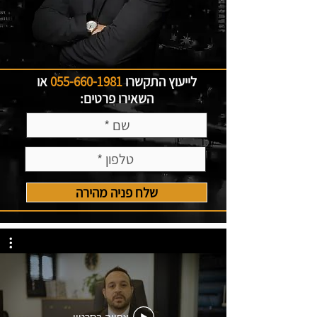
לייעוץ התקשרו
055-660-1981
או
השאירו פרטים:
שלח פניה מהירה