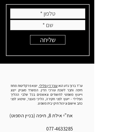
שליחה
עו״ד ברוך גדע הוא
עורך דין פלילי
, יוצא פרקליטות מחוז
חיפה וחבר לשכת עורכי הדין. המשרד מעניק ייצוג
וייעוץ משפטי לחשודים ונאשמים בכל שלבי ההליך
הפלילי - ייעוץ לפני חקירה, הליכי מעצר, שימוע לפני
כתב אישום וניהול תיקי בית משפט.
אח"י אילת 8, חיפה (בניין הספוט)
077-4633285