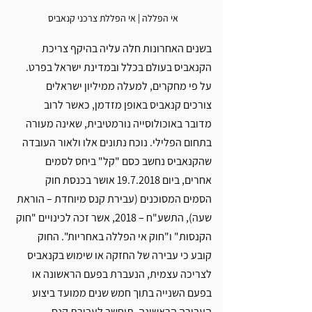
אי הפללה | אי הפללת צרכני קנאביס
בשנים האחרונות חלה עליה בהיקף צריכת 
הקנאביס בעולם בכלל ובמדינת ישראל בפרט. 
על פי מחקרים, למעלה ממיליון ישראלים 
צורכים קנאביס באופן מזדמן, כאשר לרוב 
מדובר באוכולוסייה נורמטיבית, שאינה מעורה 
בתחום הפלילי. נוכח נתונים אלו ולאור העובדה 
שהקנאביס נחשב כסם "קל" ביחס לסמים 
אחרים, ביום 19.7.2018 אושר בכנסת חוק 
הסמים המסוכנים (עבירת קנס מיוחדת – הוראת 
שעה), התשע"ח – 2018, אשר זכה לכינויים "חוק 
הקנסות" ו"חוק אי הפללה באחריות". החוק 
קובע כי עבירה של החזקה או שימוש בקנאביס 
לצריכה עצמית, הנעברת בפעם הראשונה או 
בפעם השנייה בתוך חמש שנים ממועד ביצוע 
העבירה הראשונה, תיחשב לעבירת קנס 