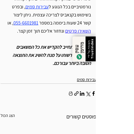
נורמטיביים בכל הנוגע ל
עבירות סמים
, ובפרט 
בשימוש בקנאביס לצריכה עצמית. ניתן ליצור 
קשר 24 שעות ביממה במספר 
055-6601981
, או 
השאירו פרטים
 ונחזור אליכם תוך זמן קצר.
Trustindex
מאומת על ידי
מ
ן
משרדנו מתחייב להקדיש את כל המשאבים 
ע
ס
ק
ה
י
מ
העומדים לרשותו על מנת להשיג את התוצאה 
הטובה ביותר עבורכם. 
עבירות סמים
הצג הכול
פוסטים קשורים