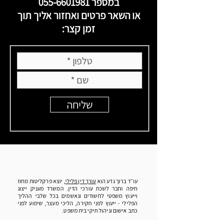
במספר
055-6601981
או השאר פרטים ואחזור אליך תוך
זמן קצר:
שליחה
עו״ד ברוך גדע הוא
עורך דין פלילי
, יוצא פרקליטות מחוז
חיפה וחבר לשכת עורכי הדין. המשרד מעניק ייצוג
וייעוץ משפטי לחשודים ונאשמים בכל שלבי ההליך
הפלילי - ייעוץ לפני חקירה, הליכי מעצר, שימוע לפני
כתב אישום וניהול תיקי בית משפט.