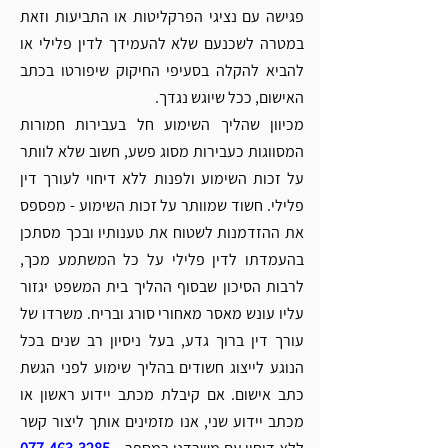
פגישה עם נציגי הפרקליטות או התביעות וזאת 
במטרה לשכנעם שלא להעמידך לדין פלילי או 
להביא להקלה בסעיפי החיקוק שיפורטו בכתב 
האישום, ככל שיוגש נגדך. 
מכיוון שהליך השימוע חל בעבירות חמורות 
המסווגות כעבירות מסוג פשע, חשוב שלא לוותר 
על זכות השימוע ולפנות ללא דיחוי לעורך דין 
פלילי. חשוד שמוותר על זכות השימוע - מפספס 
את ההזדמנות לשטוח את טענותיו ובכך מסתכן 
בהעמדתו לדין פלילי על כל המשתמע מכך, 
לרבות הסיכון שבסוף ההליך בית המשפט יגזור 
עליו עונש מאסר מאחורי סורג ובריח. משרדו של 
עורך דין ברוך גדע, בעל ניסיון רב שנים בכל 
הנוגע לייצוג חשודים בהליך שימוע לפני הגשת 
כתב אישום. אם קיבלת מכתב יידוע ראשון או 
מכתב יידוע שני, אנו מזמינים אותך ליצור קשר 