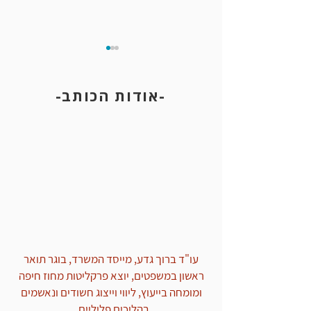
-אודות הכותב-
החל כתיק מעצר בחשד לדריסת
שוטר והחזקת סכין - והסתיים
במחיקת הרישום המשטרתי
מחוסר אשמה
עו"ד ברוך גדע, מייסד המשרד, בוגר תואר
ראשון במשפטים, יוצא פרקליטות מחוז חיפה
ומומחה בייעוץ, ליווי וייצוג חשודים ונאשמים
בהליכים פליליים.