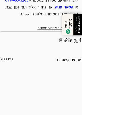
ללא דיחוי עם משרדנו במספר – 
077-463-3285
או 
השאר פניה
ואנו נחזור אליך תוך זמן קצר. 
חיסיון מובטח משיחת הטלפון הראשונה.
Trustindex
מאומת על ידי
מ
ן
ע
ס
ק
ה
י
מ
הצלחות המשרד והישגים משפטיים
הצג הכול
פוסטים קשורים