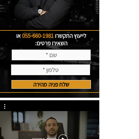
לייעוץ התקשרו
055-660-1981
או
השאירו פרטים:
שלח פניה מהירה