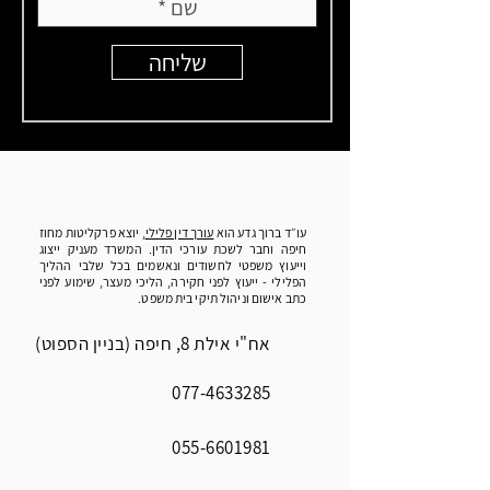
שליחה
עו״ד ברוך גדע הוא
עורך דין פלילי
, יוצא פרקליטות מחוז
חיפה וחבר לשכת עורכי הדין. המשרד מעניק ייצוג
וייעוץ משפטי לחשודים ונאשמים בכל שלבי ההליך
הפלילי - ייעוץ לפני חקירה, הליכי מעצר, שימוע לפני
כתב אישום וניהול תיקי בית משפט.
אח"י אילת 8, חיפה (בניין הספוט)
077-4633285
055-6601981