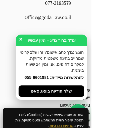
077-3183579
Office@geda-law.co.il
×
עו"ד ברוך גדע – זמין עכשיו
הוגש נגדך כתב אישום? זהו שלב קריטי
שמחייב בחינה משפטית מדויקת.
למקרים דחופים, אני זמין 24 שעות
ביממה.
להתקשרות מיידית: 055-6601981
שירותי המשרד
שלח הודעה בוואטסאפ
ייעוץ לפני חקירה
ביטול כתב אישום
עורך דין מעצרים
אתר זה עושה שימוש בעוגיות (Cookies) לצורכי
עורך דין אלימות במשפחה
תפעול, שיפור חוויית המשתמש וסטטיסטיקה. ניתן
לעיין ב
מדיניות הפרטיות
.
חקירה באזהרה