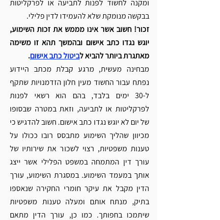
Γ
ומקנה לחשוד לפנות לתביעה או לפרקליטות 
בבקשה מנומקת שלא להעמידו לדין פלילי. 
זכור! חשוב אשר אינו מממש את זכות השימוע, 
יוגש נגדו כתב אישום ובהמשך תהא זו משימה 
מאתגרת ביותר להביא ל
ביטול כתב אישום
. 
מבחינה מעשית, מרגע קבלת מכתב היידוע 
נפתח עבור החשוד מעין חלון הזדמנויות שתקף 
ל-30 ימים בלבד, בהם הוא רשאי לפנות 
לפרקליטות או לתביעה, וזאת במטרה שבסופו 
של יום לא יוגש נגדו כתב אישום. חשוב להדגיש כי 
מכיוון שהליך השימוע מתבסס רובו ככולו על 
טענות משפטיות, רצוי לשכור את שירותיו של 
עורך דין המתמחה במשפט הפלילי אשר ייצג 
אותך במעמד השימוע. במסגרת השימוע, עורך 
הדין מקבל את עיקר חומרי החקירה שנאספו 
בתיק, מנתח אותם ומעלה טענות משפטיות 
שיתמכו בחפותך. כמו כן, עורך הדין מתאם 