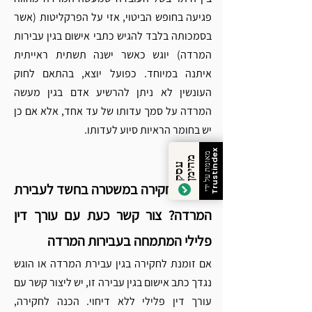
פגיעה בחופש הביטוי, אזי על הפרקליטות (אשר 
בסמכותה בלבד להגיש כתבי אישום בגין עבירות 
המרדה) יוגש כאשר ישנה תשתית ראייתית 
איתנה במיוחד. כפועל יוצא, בהתאם לחוק 
העונשין לא ניתן להרשיע אדם בגין מעשה 
המרדה על סמך עדותו של עד אחד, אלא אם כן 
יש בחומר הראיות סיוע לעדותו.
Trustindex
מאומת על ידי
מ
ן
ע
ס
ק
ה
י
מ
זומנת לחקירה במשטרה בחשד לעבירת 
המרדה? צור קשר כעת עם עורך דין 
פלילי המתמחה בעבירות המרדה
אם זומנת לחקירה בגין עבירת המרדה או הוגש 
נגדך כתב אישום בגין עבירה זו, יש ליצור קשר עם 
עורך דין פלילי ללא דיחוי. הכנה לחקירה, 