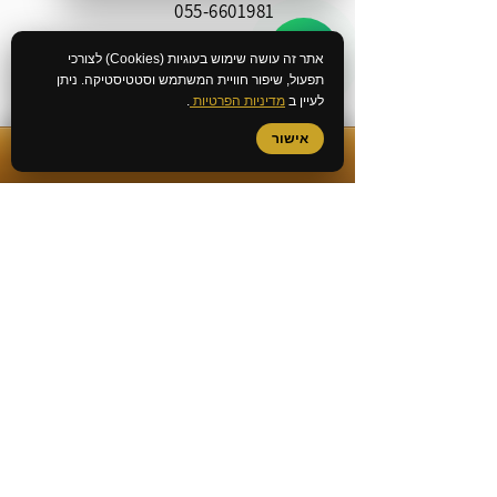
055-6601981
אתר זה עושה שימוש בעוגיות (Cookies) לצורכי
077-3183579
תפעול, שיפור חוויית המשתמש וסטטיסטיקה. ניתן
לעיין ב
מדיניות הפרטיות
.
Office@geda-law.co.il
אישור
✆
התקשרות מיידית
שירותי המשרד
ייעוץ לפני חקירה
ביטול כתב אישום
עורך דין מעצרים