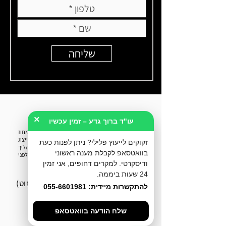
שליחה
×
עו"ד ברוך גדע – זמין עכשיו
עו״ד ברוך גדע הוא
עורך דין פלילי
, יוצא פרקליטות מחוז
חיפה וחבר לשכת עורכי הדין. המשרד מעניק ייצוג
זקוקים לייעוץ פלילי? ניתן לפנות כעת
וייעוץ משפטי לחשודים ונאשמים בכל שלבי ההליך
בוואטסאפ לקבלת מענה ראשוני
הפלילי - ייעוץ לפני חקירה, הליכי מעצר, שימוע לפני
כתב אישום וניהול תיקי בית משפט.
ודיסקרטי. למקרים דחופים, אני זמין
24 שעות ביממה.
אח"י אילת 8, חיפה (בניין הספוט)
להתקשרות מיידית: 055-6601981
077-4633285
שלח הודעה בוואטסאפ