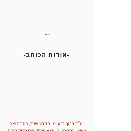
-אודות הכותב-
אי נקיטת אמצעי זהירות בחיה
עו"ד ברוך גדע, מייסד המשרד, בוגר תואר
ראשון במשפטים, יוצא פרקליטות מחוז חיפה