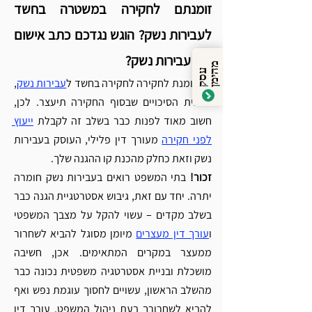
זומנתם לחקירה במשטרה בחשד 
לעבירות נשק? הוגש נגדכם כתב אישום 
בגין עבירות נשק?
מ
ן
ע
ס
ק
ה
י
מ
אם זומנת לחקירה לחקירה בחשד ל
עבירות נשק
, 
מרבית הסיכויים שבסוף החקירה תיעצר. לכן, 
חשוב מאוד לפנות כבר בשלב זה לקבלת 
ייעוץ 
לפני חקירה
 מעורך דין פלילי, העוסק בעבירות 
נשק וזאת כחלק מהכנת קו ההגנה שלך. 
זכור!
 בתי המשפט רואים בעבירות נשק חומרה 
יתרה. יחד עם זאת, גיבוש אסטרטגיית הגנה כבר 
בשלב מקדים – עשוי להקל על מצבך המשפטי 
ו
עורך דין מעצרים
 מיומן מסוגל להביא לשחרור 
ממעצר במקרים המתאימים. אכן, חשיבה 
מושכלת ובניית אסטרטגיה משפטית נכונה כבר 
מהשלב הראשון, עשויים לחסוך עוגמת נפש ואף 
להביא לשחרורך בעת ניהול המשפט. 
עורך דין 