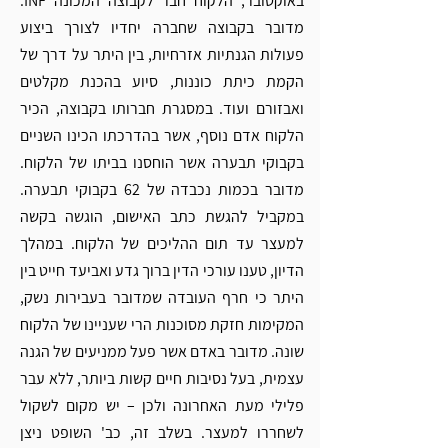
באוקטובר, הלקוח חבר לקבוצה המכונה INF. 
מדובר בקבוצה שחברה יחדיו לצורך ביצוע 
פעולות הגנתיות אזרחיות, בין היתר על דרך של 
הקמת כיתת כוננות, סיוע בהכנת מקלטים 
ואבזורם ועוד. במסגרת חברותו בקבוצה, הכיר 
הלקוח אדם נוסף, אשר בהדרכתו הכינו השניים 
בקבוקי תבערה אשר הוחסנו בביתו של הלקוח. 
מדובר בכמות נכבדה של 62 בקבוקי תבערה. 
במקביל להגשת כתב האישום, הוגשה בקשה 
למעצר עד תום ההליכים של הלקוח. במהלך 
הדיון, טענו עורכי הדין ברוך גדע ואביעד חייט בין 
היתר כי חרף העובדה שמדובר בעבירות נשק, 
המקימות חזקת מסוכנות הרי שעניינו של הלקוח 
שונה. מדובר באדם אשר פעל ממניעים של הגנה 
עצמית, בעל נסיבות חיים קשות ביותר, ללא עבר 
פלילי מעת האחרונה ולכן – יש מקום לשקול 
לשחררו למעצר. בשלב זה, כב' השופט ניצן 