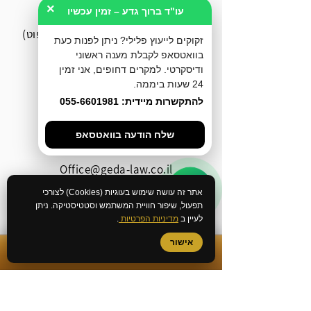
כתב אישום וניהול תיקי בית משפט.
×
עו"ד ברוך גדע – זמין עכשיו
אח"י אילת 8, חיפה (בניין הספוט)
זקוקים לייעוץ פלילי? ניתן לפנות כעת
בוואטסאפ לקבלת מענה ראשוני
077-4633285
ודיסקרטי. למקרים דחופים, אני זמין
24 שעות ביממה.
055-6601981
להתקשרות מיידית: 055-6601981
077-3183579
שלח הודעה בוואטסאפ
Office@geda-law.co.il
אתר זה עושה שימוש בעוגיות (Cookies) לצורכי
תפעול, שיפור חוויית המשתמש וסטטיסטיקה. ניתן
לעיין ב
מדיניות הפרטיות
.
אישור
✆
התקשרות מיידית