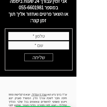
אני זמין עבורך 24 שעות ביממה
במספר
055-6601981
או השאר פרטים ואחזור אליך תוך
זמן קצר:
שליחה
עו״ד ברוך גדע הוא
עורך דין פלילי
, יוצא פרקליטות מחוז
חיפה וחבר לשכת עורכי הדין. המשרד מעניק ייצוג
וייעוץ משפטי לחשודים ונאשמים בכל שלבי ההליך
הפלילי - ייעוץ לפני חקירה, הליכי מעצר, שימוע לפני