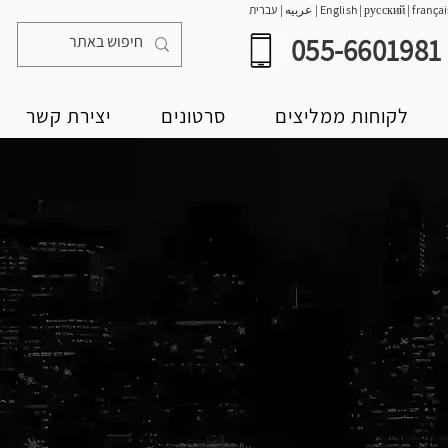
françai
|
русский
|
English
|
عربيه
|
עברית
055-6601981
לקוחות ממליצים
סרטונים
יצירת קשר