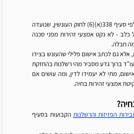
אי נקיטת אמצעי זהירות בחיה היא עבירה פלילית לפי סעיף 338(א)(6) לחוק העונשין, שנועדה 
להתמודד עם מצבים שבהם בעל חיה - בדרך כלל כלב - לא נקט אמצעי זהירות מפני סכנה 
מה חבלה. 
במקרים כאלה ניתן להיחשף לא רק לתביעה אזרחית, אלא גם לכתב אישום פלילי שהעונש בצידו 
עשוי להגיע לעד שלוש שנות מאסר. בכתבה הבאה, עו"ד ברוך גדע מסביר מהי רשלנות בהחזקת 
חיה, מה התביעה צריכה להוכיח בעת הגשת כתב אישום, מתי לא יעמידו לדין, ומה עושים אם 
יטת אמצעי זהירות בחיה.
חיה?
בירות הפזיזות והרשלנות
 הקבועות בסעיף 