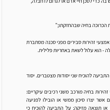
"העושה אחת מאלה בדרך נמהרת או רשלנית שיש בה כדי לסכן חיי אדם או לגרום לו חבלה, 
כפי שניתן לראות: כאשר אדם מחזיק חיה ואינו נוקט אמצעי זהירות סבירים מפני סכנה מסתברת 
ה - הוא עלול לשאת באחריות פלילית.
כדי לייחס לאדם אי נקיטת אמצעי זהירות בחיה, על התביעה להוכיח שני יסודות מצטברים. יסוד 
בעבירה של אי נקיטת אמצעי זהירות בחיה מורכב משני רכיבים עיקריים: 
החזקת חיה ואי נקיטת אמצעי זהירות סבירים אשר יצרו סיכון ממשי או הובילו לפגיעה 
בפועל. אין די בעצם התרחשותה של נשיכה או תוצאה מזיקה; על התביעה להוכיח כי 