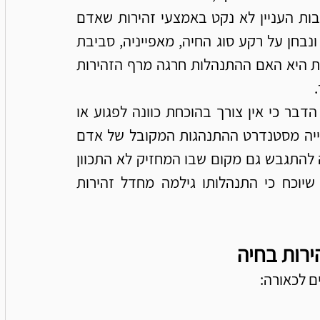
הנאשם החזיק או שלט בפועל בחיה וכי בנסיבות העניין לא נקט באמצעי זהירות שאדם 
סביר היה נוקט בהם. המבחן הוא אובייקטיבי ונבחן על רקע סוג החיה, מאפייניה, סביבת 
האירוע ורמת הסיכון הצפויה. השאלה המרכזית היא האם ההתנהלות חרגה מרף הזהירות 
משמעות הדבר כי אין צורך בהוכחת כוונה לפגוע או 
מודעות בפועל לתוצאה, אלא די בהוכחת סטייה מסטנדרט ההתנהגות המקובל של אדם 
סביר באותן נסיבות. האחריות הפלילית עשויה להתגבש גם מקום שבו המחזיק לא התכוון 
כלל לפגיעה ואף הופתע מהתוצאה, ובלבד שיוכח כי התנהלותו גילמה מחדל זהירות 
ירות בחיה
ם לכאורה: