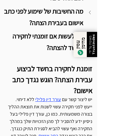
מה החשיבות של שימוע לפני כתב 
אישום בעבירת הצתה?
מה לעשות אם זומנתי לחקירה 
Trustindex
מאומת על ידי
מ
ן
ע
ס
ק
ה
י
מ
בחשד להצתה?
זומנת לחקירה בחשד לביצוע 
עבירת הצתה? הוגש נגדך כתב 
אישום? 
יש ליצור קשר עם 
עורך דין פלילי
 ללא דיחוי. 
ייעוץ לפני חקירה עשוי לשנות את תוצאת ההליך 
בצורה משמעותית. כמו כן, עורך דין פלילי בעל 
ניסיון ידע להסביר לך מהן הזכויות שלך במהלך 
החקירה ואף עשוי להביא לסגירת התיק כנגדך. 
אם כבר הוגש נגדך 
כתב אישום
, פנה לעורך דין 