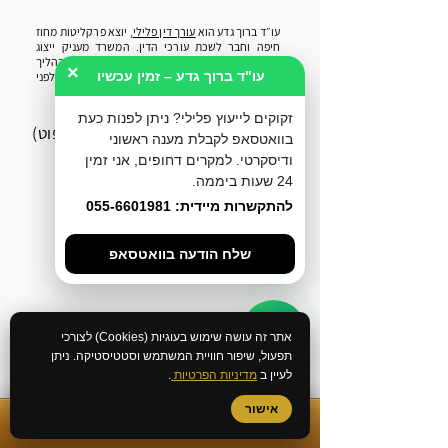
עו״ד ברוך גדע הוא
עורך דין פלילי
, יוצא פרקליטות מחוז
חיפה וחבר לשכת עורכי הדין. המשרד מעניק ייצוג
וייעוץ משפטי לחשודים ונאשמים בכל שלבי ההליך
×
עו"ד ברוך גדע – זמין עכשיו
הפלילי - ייעוץ לפני חקירה, הליכי מעצר, שימוע לפני
כתב אישום וניהול תיקי בית משפט.
זקוקים לייעוץ פלילי? ניתן לפנות כעת
אח"י אילת 8, חיפה (בניין הספוט)
בוואטסאפ לקבלת מענה ראשוני
ודיסקרטי. למקרים דחופים, אני זמין
077-4633285
24 שעות ביממה.
להתקשרות מיידית: 055-6601981
055-6601981
שלח הודעה בוואטסאפ
077-3183579
Office@geda-law.co.il
אתר זה עושה שימוש בעוגיות (Cookies) לצורכי
תפעול, שיפור חוויית המשתמש וסטטיסטיקה. ניתן
לעיין ב
מדיניות הפרטיות
.
אישור
✆
התקשרות מיידית