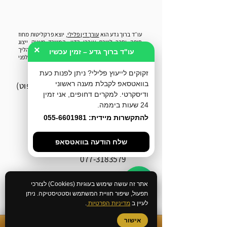
עו״ד ברוך גדע הוא
עורך דין פלילי
, יוצא פרקליטות מחוז
חיפה וחבר לשכת עורכי הדין. המשרד מעניק ייצוג
×
וייעוץ משפטי לחשודים ונאשמים בכל שלבי ההליך
עו"ד ברוך גדע – זמין עכשיו
הפלילי - ייעוץ לפני חקירה, הליכי מעצר, שימוע לפני
כתב אישום וניהול תיקי בית משפט.
זקוקים לייעוץ פלילי? ניתן לפנות כעת
בוואטסאפ לקבלת מענה ראשוני
אח"י אילת 8, חיפה (בניין הספוט)
ודיסקרטי. למקרים דחופים, אני זמין
24 שעות ביממה.
077-4633285
להתקשרות מיידית: 055-6601981
055-6601981
שלח הודעה בוואטסאפ
077-3183579
Office@geda-law.co.il
אתר זה עושה שימוש בעוגיות (Cookies) לצורכי
תפעול, שיפור חוויית המשתמש וסטטיסטיקה. ניתן
לעיין ב
מדיניות הפרטיות
.
אישור