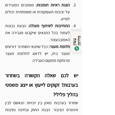
הצגת ראיות תומכות:
 מסמכים המעידים 
על יציבות תעסוקתית או משפחתית יכולים 
לסייע.
התחייבות לשיתוף פעולה: 
הבעת נכונות 
לעמוד בכל התנאים שיקבעו מגבירה את 
מ
ן
האמון בעצור.
ע
ס
ק
ה
י
מ
חלופת מעצר:
 ככל שתנאי השחרור דורשים 
מעצר בית, יש לדאוג לחלופת מעצר 
מרוחקת ממקום העבירה.
יש לכם שאלה הקשורה בשחרור 
בערבות? זקוקים לייעוץ או ייצוג משפטי 
בהליך פלילי?
שחרור בערבות מאזן בין זכויות הנאשם לבין 
אינטרס הציבור. הבנת החוק ובחינת נסיבות 