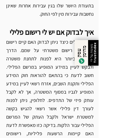
בתעודת היושר שלו בגין עבירות אחרות שאינן 
נחשבות עבירות מין לפי החוק.
איך
לבדוק
אם
יש
לי
רישום
פלילי
רבים שואלים כיצד ניתן לבדוק האם קיים רישום 
Trustindex
מאומת על ידי
מ
ן
פלילי או רישום משטרתי על שמם. הדרך 
ע
ס
ק
ה
י
מ
הפשוטה ביותר היא לפנות לתחנת משטרה 
ולבקש לעיין במידע המופיע במרשם הפלילי. 
חשוב לדעת כי בהתאם להוראות חוק המידע 
הפלילי ותקנת השבים, אזרח רשאי לעיין במידע 
המופיע לגביו במסוף המשטרה, אך לא לקבל 
עותק פיזי של התדפיס. לחלופין, ניתן לפנות 
לעורך דין פלילי אשר רשאי להגיש בקשה 
למשטרת ישראל ולקבל העתק של המרשם 
הפלילי עבור הלקוח. בדיקה כזו מאפשרת לדעת 
האם קיימות הרשעות פליליות, רישומים 