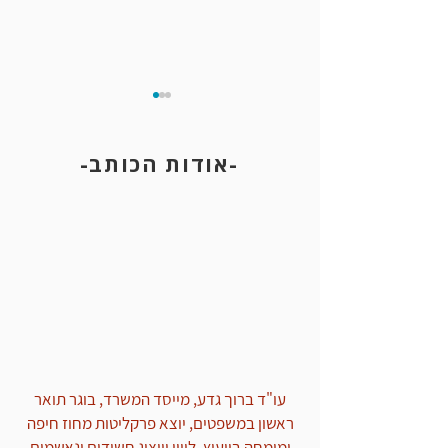
-אודות הכותב-
שינוי עילת סגירה של תיק פלילי
עו"ד ברוך גדע, מייסד המשרד, בוגר תואר
ראשון במשפטים, יוצא פרקליטות מחוז חיפה
ומומחה בייעוץ, ליווי וייצוג חשודים ונאשמים