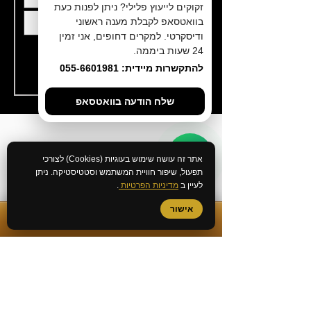
זקוקים לייעוץ פלילי? ניתן לפנות כעת
בוואטסאפ לקבלת מענה ראשוני
ודיסקרטי. למקרים דחופים, אני זמין
24 שעות ביממה.
שליחה
להתקשרות מיידית: 055-6601981
שלח הודעה בוואטסאפ
אתר זה עושה שימוש בעוגיות (Cookies) לצורכי
עו״ד ברוך גדע הוא
עורך דין פלילי
, יוצא פרקליטות מחוז
תפעול, שיפור חוויית המשתמש וסטטיסטיקה. ניתן
חיפה וחבר לשכת עורכי הדין. המשרד מעניק ייצוג
לעיין ב
מדיניות הפרטיות
.
וייעוץ משפטי לחשודים ונאשמים בכל שלבי ההליך
הפלילי - ייעוץ לפני חקירה, הליכי מעצר, שימוע לפני
כתב אישום וניהול תיקי בית משפט.
אישור
✆
התקשרות מיידית
אח"י אילת 8, חיפה (בניין הספוט)
077-4633285
055-6601981