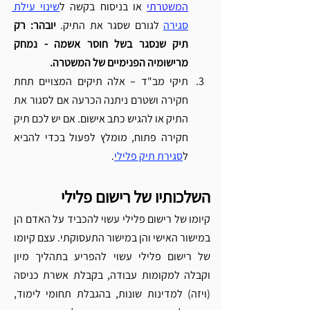
המשטרתי
 או בניסוח בקשה ל
שינוי עילת 
סגירה
 לגורם שסגר את התיק. 
יובהר: רק 
תיק שנסגר בשל חוסר אשמה - נמחק 
מרישומיה הפנימיים של המשטרה. 
תיקי מב"ד – אלה תיקים המצויים תחת 
חקירה ושטרם ניתנה הכרעה אם לסגור את 
התיק או להגיש כתב אישום. אם יש לכם תיק 
חקירה פתוח, מומלץ לפעול בכדי להביא 
ל
סגירת תיק פלילי
.
השלכותיו של רישום פלילי
קיומו של רישום פלילי עשוי להכביד על האדם הן 
במישור האישי והן במישור התעסוקתי. עצם קיומו 
של רישום פלילי עשוי להפריע בתהליך מיון 
וקבלה למקומות עבודה, בקבלת אשרת כניסה 
(ויזה) למדינות שונות, בהגבלת תחומי לימוד, 