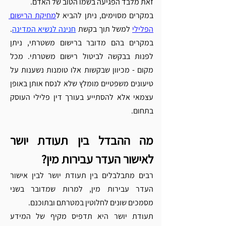
Γ
זאת מלבד הפגיעה בשמו הטוב של האדם. 
במקרים מסוימים, ניתן להביא ל
מחיקת הרישום 
הפלילי
למשל תוך בקשת 
חנינה לנשיא המדינה
. 
במקרים בהם מדובר ברישום משטרתי, ניתן 
לפנות בבקשה לביטול רישום משטרתי. מכל 
מקום - מכיוון שבקשות אלו טומנות נשענות על 
טיעונים משפטיים מומלץ שלא לנסח אותן באופן 
עצמאי אלא להסתייע בעורך דין פלילי העוסק 
בתחום.  
מה
ההבדל
בין
תעודת
יושר
לאישור
העדר
עבירות
מין?
רבים מתבלבלים בין תעודת יושר לבין אישור 
העדר עבירות מין, למרות שמדובר בשני 
מסמכים שונים לחלוטין במטרתם ובתוכנם. 
תעודת יושר היא תדפיס מקיף של המידע 