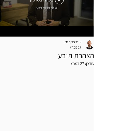
צפייה בסרטון
עו"ד ברוך גדע
27 במרץ
הצהרת תובע
עודכן:
27 במרץ