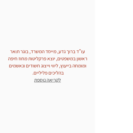
שחרור לקוח המשרד ממעצר
בהארכת מעצר ראשונה: עבירת
תקיפת שוטרים
עו"ד ברוך גדע, מייסד המשרד, בוגר תואר
ראשון במשפטים, יוצא פרקליטות מחוז חיפה
ומומחה בייעוץ, ליווי וייצוג חשודים ונאשמים
בהליכים פליליים.
לקריאה נוספת