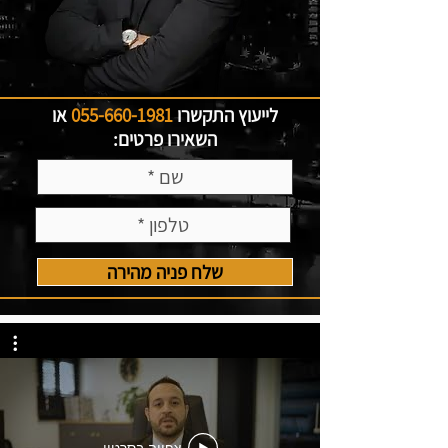
לייעוץ התקשרו
055-660-1981
או
השאירו פרטים:
שלח פניה מהירה