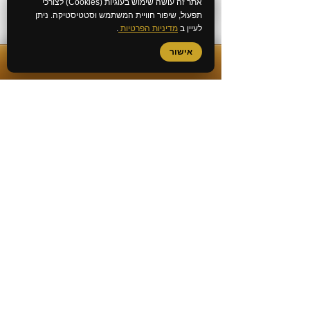
אתר זה עושה שימוש בעוגיות (Cookies) לצורכי
תפעול, שיפור חוויית המשתמש וסטטיסטיקה. ניתן
לעיין ב
מדיניות הפרטיות
.
אישור
✆
התקשרות מיידית
שירותי המשרד
ייעוץ לפני חקירה
ביטול כתב אישום
עורך דין מעצרים
עורך דין אלימות במשפחה
חקירה באזהרה
חקירה במשטרה
גישור פלילי
בירור מצב חקירה במשטרה
ביטול צו הבאה
שחרור ממעצר עד תום ההליכים
הסדר מותנה
קובלנה פלילית