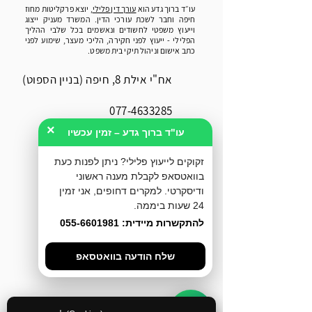
עו״ד ברוך גדע הוא
עורך דין פלילי
, יוצא פרקליטות מחוז
חיפה וחבר לשכת עורכי הדין. המשרד מעניק ייצוג
וייעוץ משפטי לחשודים ונאשמים בכל שלבי ההליך
הפלילי - ייעוץ לפני חקירה, הליכי מעצר, שימוע לפני
כתב אישום וניהול תיקי בית משפט.
אח"י אילת 8, חיפה (בניין הספוט)
077-4633285
×
עו"ד ברוך גדע – זמין עכשיו
055-6601981
זקוקים לייעוץ פלילי? ניתן לפנות כעת
בוואטסאפ לקבלת מענה ראשוני
077-3183579
ודיסקרטי. למקרים דחופים, אני זמין
24 שעות ביממה.
Office@geda-law.co.il
להתקשרות מיידית: 055-6601981
שלח הודעה בוואטסאפ