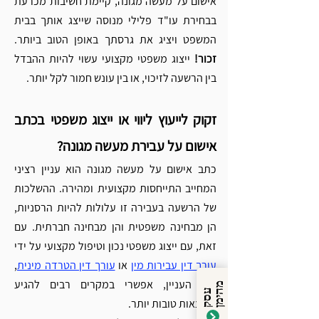
אישום על מעשה מגונה, קיימת חשיבות מכרעת 
בבחירת עו"ד פלילי מנוסה שייצג אותך בבית 
המשפט ויציג את גרסתך באופן הטוב ביותר. 
זכור! 
ייצוג משפטי מקצועי עשוי להיות ההבדל 
בין הרשעה לזיכוי, או בין עונש חמור לקל יותר.
זקוק לייעוץ ליווי או ייצוג משפטי בכתב 
אישום על עבירת מעשה מגונה?
כתב אישום על מעשה מגונה הוא עניין רציני 
המחייב התייחסות מקצועית ומהירה. ההשלכות 
של הרשעה בעבירה זו עלולות להיות הרסניות, 
הן מבחינה משפטית והן מבחינה חברתית. עם 
זאת, עם ייצוג משפטי נכון וטיפול מקצועי על ידי 
עורך דין עבירות מין
 או 
עורך דין הטרדה מינית
, 
לפי העניין, אפשרי במקרים רבים להגיע 
מ
ן
ע
ס
ק
ה
י
מ
לתוצאות טובות יותר.