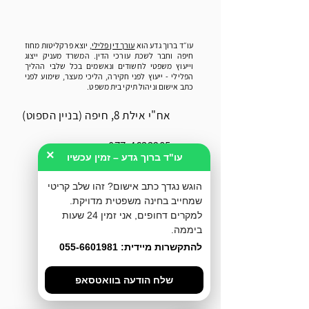
עו״ד ברוך גדע הוא
עורך דין פלילי
, יוצא פרקליטות מחוז
חיפה וחבר לשכת עורכי הדין. המשרד מעניק ייצוג
וייעוץ משפטי לחשודים ונאשמים בכל שלבי ההליך
הפלילי - ייעוץ לפני חקירה, הליכי מעצר, שימוע לפני
כתב אישום וניהול תיקי בית משפט.
אח"י אילת 8, חיפה (בניין הספוט)
077-4633285
×
עו"ד ברוך גדע – זמין עכשיו
055-6601981
הוגש נגדך כתב אישום? זהו שלב קריטי
שמחייב בחינה משפטית מדויקת.
077-3183579
למקרים דחופים, אני זמין 24 שעות
ביממה.
להתקשרות מיידית: 055-6601981
Office@geda-law.co.il
שלח הודעה בוואטסאפ