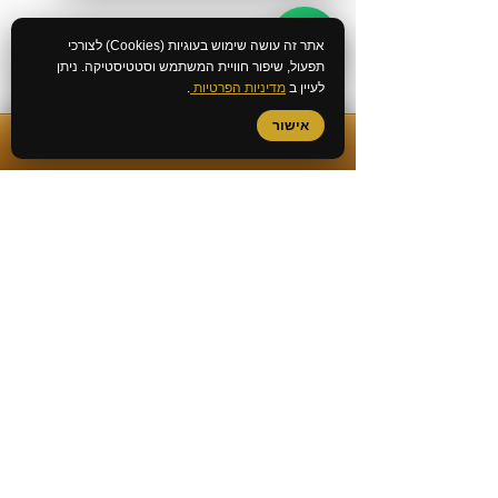
אתר זה עושה שימוש בעוגיות (Cookies) לצורכי
תפעול, שיפור חוויית המשתמש וסטטיסטיקה. ניתן
לעיין ב
מדיניות הפרטיות
.
אישור
✆
התקשרות מיידית
שירותי המשרד
ייעוץ לפני חקירה
ביטול כתב אישום
עורך דין מעצרים
עורך דין אלימות במשפחה
חקירה באזהרה
חקירה במשטרה
גישור פלילי
בירור מצב חקירה במשטרה
ביטול צו הבאה
שחרור ממעצר עד תום ההליכים