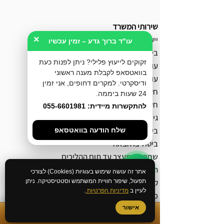
שירותי המשרד
×
ייעוץ לפני חקירה
עו"ד ברוך גדע – זמין עכשיו
ביטול כתב אישום
זקוקים לייעוץ פלילי? ניתן לפנות כעת
עורך דין מעצרים
בוואטסאפ לקבלת מענה ראשוני
עורך דין אלימות במשפחה
ודיסקרטי. למקרים דחופים, אני זמין
חקירה באזהרה
24 שעות ביממה.
חקירה במשטרה
להתקשרות מיידית: 055-6601981
גישור פלילי
בירור מצב חקירה במשטרה
שלח הודעה בוואטסאפ
ביטול צו הבאה
שחרור ממעצר עד תום ההליכים
הסדר מותנה
אתר זה עושה שימוש בעוגיות (Cookies) לצורכי
קובלנה פלילית
תפעול, שיפור חוויית המשתמש וסטטיסטיקה. ניתן
לעיין ב
מדיניות הפרטיות
.
כתב אישום
סגירת תיק פלילי
אישור
✆
התקשרות מיידית
ייצוג בהליך מעצר ימים