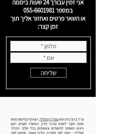
אני זמין עבורך 24 שעות ביממה
במספר
055-6601981
או השאר פרטים ואחזור אליך תוך
זמן קצר:
שליחה
עו״ד ברוך גדע הוא
עורך דין פלילי
, יוצא פרקליטות מחוז
חיפה וחבר לשכת עורכי הדין. המשרד מעניק ייצוג
וייעוץ משפטי לחשודים ונאשמים בכל שלבי ההליך
הפלילי - ייעוץ לפני חקירה, הליכי מעצר, שימוע לפני