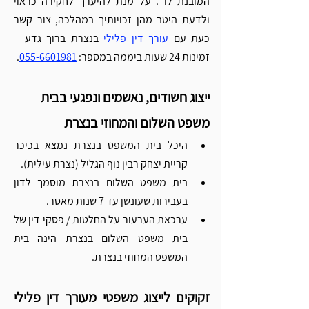
המובנת לו . על מנת להיערך לחקירה כראוי 
Γ
ולדעת היטב מהן זכויותיך במהלכה, צור קשר 
כעת עם 
עורך דין פלילי
 בנצרת ברוך גדע – 
זמינות 24 שעות ביממה במספר: 
055-6601981
. 
ייצוג חשודים, נאשמים ונפגעי בבית 
משפט השלום והמחוזי בנצרת
היכל בית המשפט בנצרת נמצא בכיכר 
קריית יצחק רבין נוף הגליל (נצרת עילית).
בית משפט השלום בנצרת מוסמך לדון 
בעבירות שעונשן עד 7 שנות מאסר.
ערכאת הערעור על החלטות / פסקי דין של 
בית משפט השלום בנצרת הינה בית 
המשפט המחוזי בנצרת. 
זקוקים לייצוג משפטי מעורך דין פלילי 