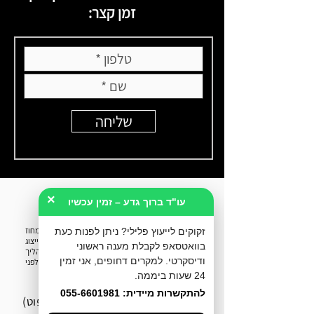
זמן קצר:
שליחה
×
עו"ד ברוך גדע – זמין עכשיו
עו״ד ברוך גדע הוא
עורך דין פלילי
, יוצא פרקליטות מחוז
זקוקים לייעוץ פלילי? ניתן לפנות כעת
חיפה וחבר לשכת עורכי הדין. המשרד מעניק ייצוג
בוואטסאפ לקבלת מענה ראשוני
וייעוץ משפטי לחשודים ונאשמים בכל שלבי ההליך
ודיסקרטי. למקרים דחופים, אני זמין
הפלילי - ייעוץ לפני חקירה, הליכי מעצר, שימוע לפני
כתב אישום וניהול תיקי בית משפט.
24 שעות ביממה.
להתקשרות מיידית: 055-6601981
אח"י אילת 8, חיפה (בניין הספוט)