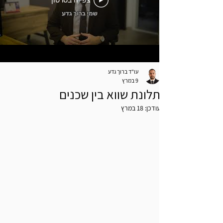
צפייה בסרטון
עו"ד ברוך גדע
9 במרץ
תלונת שווא בין שכנים
עודכן:
18 במרץ