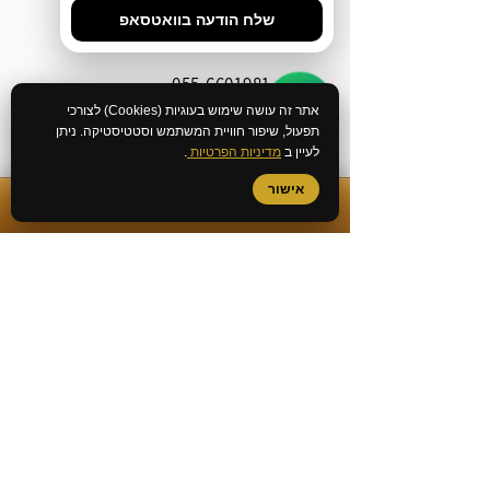
שלח הודעה בוואטסאפ
077-4633285
055-6601981
אתר זה עושה שימוש בעוגיות (Cookies) לצורכי
תפעול, שיפור חוויית המשתמש וסטטיסטיקה. ניתן
077-3183579
לעיין ב
מדיניות הפרטיות
.
Office@geda-law.co.il
אישור
✆
התקשרות מיידית
שירותי המשרד