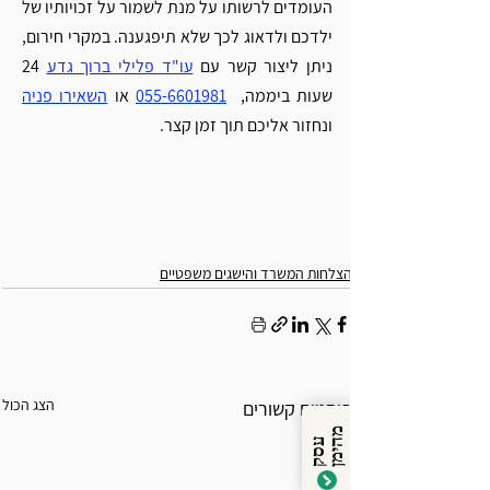
העומדים לרשותו על מנת לשמור על זכויותיו של 
ילדכם ולדאוג לכך שלא תיפגענה. במקרי חירום, 
ניתן ליצור קשר עם 
עו"ד פלילי ברוך גדע
 24 
שעות ביממה,  
055-6601981
 או 
השאירו פניה
ונחזור אליכם תוך זמן קצר.
הצלחות המשרד והישגים משפטיים
הצג הכול
פוסטים קשורים
מ
ן
ע
ס
ק
ה
י
מ