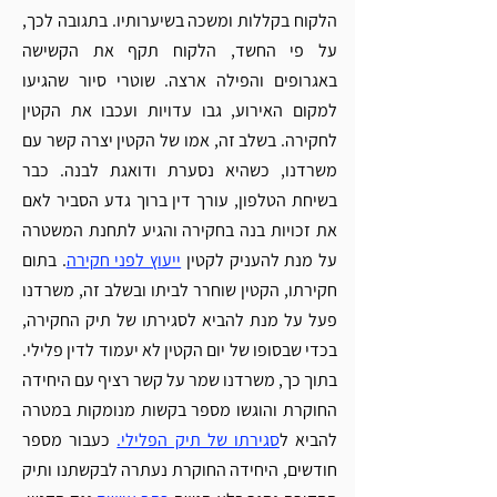
הלקוח בקללות ומשכה בשיערותיו. בתגובה לכך, 
על פי החשד, הלקוח תקף את הקשישה 
באגרופים והפילה ארצה. שוטרי סיור שהגיעו 
למקום האירוע, גבו עדויות ועכבו את הקטין 
לחקירה. בשלב זה, אמו של הקטין יצרה קשר עם 
משרדנו, כשהיא נסערת ודואגת לבנה. כבר 
בשיחת הטלפון, עורך דין ברוך גדע הסביר לאם 
את זכויות בנה בחקירה והגיע לתחנת המשטרה 
על מנת להעניק לקטין 
ייעוץ לפני חקירה
. בתום 
חקירתו, הקטין שוחרר לביתו ובשלב זה, משרדנו 
פעל על מנת להביא לסגירתו של תיק החקירה, 
בכדי שבסופו של יום הקטין לא יעמוד לדין פלילי. 
בתוך כך, משרדנו שמר על קשר רציף עם היחידה 
החוקרת והוגשו מספר בקשות מנומקות במטרה 
להביא ל
סגירתו של תיק הפלילי.
 כעבור מספר 
חודשים, היחידה החוקרת נעתרה לבקשתנו ותיק 