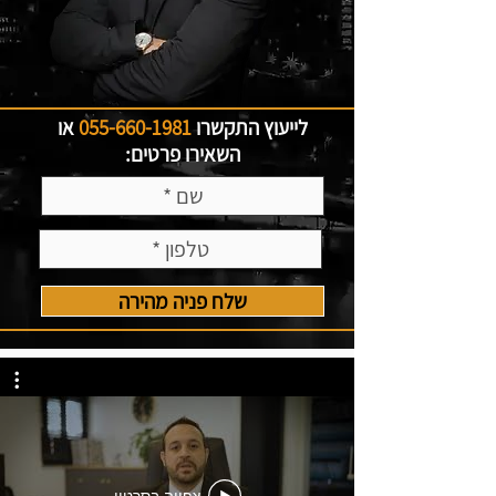
לייעוץ התקשרו
055-660-1981
או
השאירו פרטים:
שלח פניה מהירה