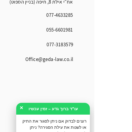
אח"י אילת 8, חיפה (בניין הספוט)
077-4633285
055-6601981
077-3183579
Office@geda-law.co.il
×
עו"ד ברוך גדע – זמין עכשיו
רוצים לבדוק אם ניתן לסגור את התיק
או לשנות את עילת הסגירה? ניתן