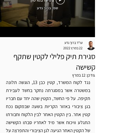
צפייה בסרטון
עו"ד ברוך גדע
22 במרץ 2022
סגירת תיק פלילי לקטין שתקף
קשישה
עודכן:
12 במרץ
נגד לקוח המשרד, קטין כבן 13, הוגשה תלונה 
במשטרה אשר במסגרתה נחקר בחשד לעבירת 
תקיפה. על פי החשד, הקטין שהה יחד עם חבריו 
בגן ציבורי באזור הקריות בשעה שבמקום נכח 
קטין אחר. בין הקטין האחר לבין הלקוח וחבורתו 
התגלע וויכוח אשר מיד לאחריו סבתו הקשישה 
של הקטין האחר הגיעה לגן הציבורי והתפרצה על 