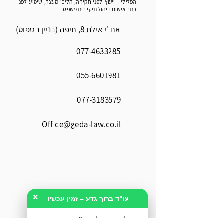
הפלילי - ייעוץ לפני חקירה, הליכי מעצר, שימוע לפני
כתב אישום וניהול תיקי בית משפט.
אח"י אילת 8, חיפה (בניין הספוט)
077-4633285
055-6601981
077-3183579
Office@geda-law.co.il
×
עו"ד ברוך גדע – זמין עכשיו