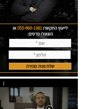
לייעוץ התקשרו
055-660-1981
או
השאירו פרטים:
שלח פניה מהירה