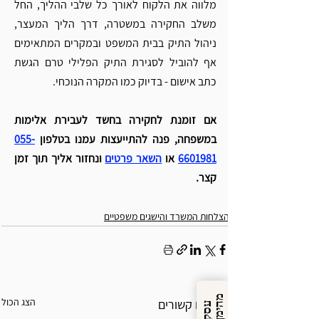
מלווה את הלקוח לאורך כל שלבי ההליך, החל 
משלב החקירה במשטרה, דרך הליך המעצר, 
ניהול התיק בבית המשפט ובמקרים המתאימים 
אף להוביל לסגירת התיק הפלילי טרם הגשת 
כתב אישום - בדיוק כמו המקרה הנוכחי. 
אם זומנת לחקירה בחשד לעבירת אלימות 
במשפחה, פנה להתייעצות עמנו בטלפון 
055-
6601981
 או 
השאר פרטים
ונחזור אליך תוך זמן 
קצר.
הצלחות המשרד והישגים משפטיים
מ
ן
הצג הכול
פוסטים קשורים
ע
ס
ק
ה
י
מ