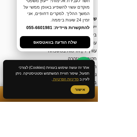
חשד לעבירת אלימות? ייעוץ משפטי
מוקדם עשוי להשפיע באופן ממשי על
המשך ההליך. למקרים דחופים, אני
שירותי המשרד
זמין 24 שעות ביממה.
ייעוץ לפני חקירה
להתקשרות מיידית: 055-6601981
ביטול כתב אישום
עורך דין מעצרים
שלח הודעה בוואטסאפ
עורך דין אלימות במשפחה
חקירה באזהרה
חקירה במשטרה
אתר זה עושה שימוש בעוגיות (Cookies) לצורכי
גישור פלילי
תפעול, שיפור חוויית המשתמש וסטטיסטיקה. ניתן
לעיין ב
מדיניות הפרטיות
.
בירור מצב חקירה במשטרה
ביטול צו הבאה
אישור
✆
התקשרות מיידית
שחרור ממעצר עד תום ההליכים
הסדר מותנה
קובלנה פלילית
כתב אישום
סגירת תיק פלילי