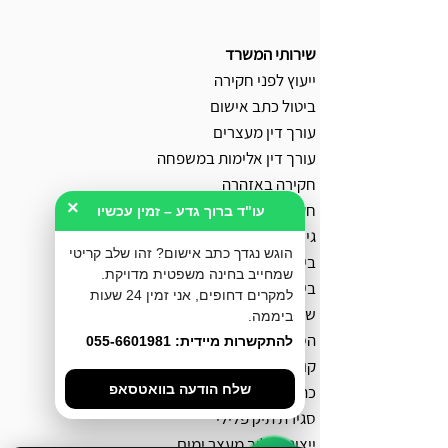
שירותי המשרד
ייעוץ לפני חקירה
ביטול כתב אישום
עורך דין מעצרים
עורך דין אלימות במשפחה
חקירה באזהרה
×
חקירה במשטרה
עו"ד ברוך גדע – זמין עכשיו
גישור פלילי
הוגש נגדך כתב אישום? זהו שלב קריטי
בירור מצב חקירה במשטרה
שמחייב בחינה משפטית מדויקת.
ביטול צו הבאה
למקרים דחופים, אני זמין 24 שעות
שחרור ממעצר עד תום ההליכים
ביממה.
הסדר מותנה
להתקשרות מיידית: 055-6601981
קובלנה פלילית
כתב אישום
שלח הודעה בוואטסאפ
סגירת תיק פלילי
ייצוג בהליך מעצר ימים