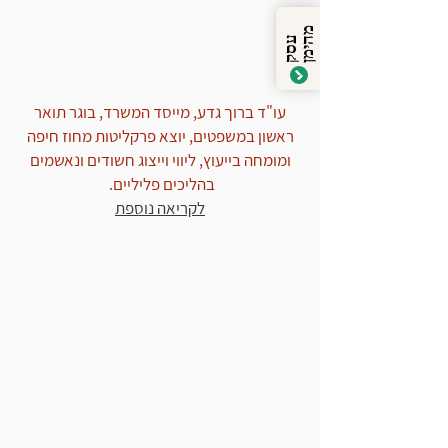
אישום
מ
ן
ע
ס
ק
ה
י
מ
עו"ד ברוך גדע, מייסד המשרד, בוגר תואר
ראשון במשפטים, יוצא פרקליטות מחוז חיפה
ומומחה בייעוץ, ליווי וייצוג חשודים ונאשמים
בהליכים פליליים.
לקריאה נוספת