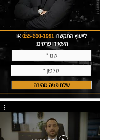
לייעוץ התקשרו
055-660-1981
או
השאירו פרטים:
שלח פניה מהירה