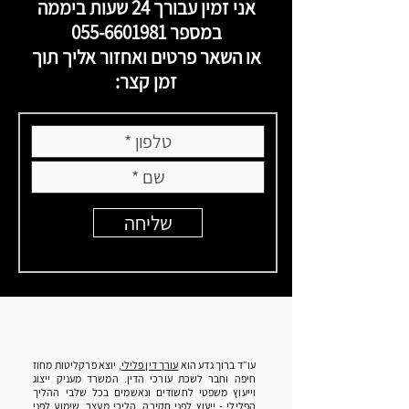
אני זמין עבורך 24 שעות ביממה
במספר
055-6601981
או השאר פרטים ואחזור אליך תוך
זמן קצר:
שליחה
עו״ד ברוך גדע הוא
עורך דין פלילי
, יוצא פרקליטות מחוז
חיפה וחבר לשכת עורכי הדין. המשרד מעניק ייצוג
וייעוץ משפטי לחשודים ונאשמים בכל שלבי ההליך
הפלילי - ייעוץ לפני חקירה, הליכי מעצר, שימוע לפני