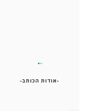
-אודות הכותב-
סגירת תיק עבירת אונס לאחר
שימוע בפרקליטות – ללא כתב