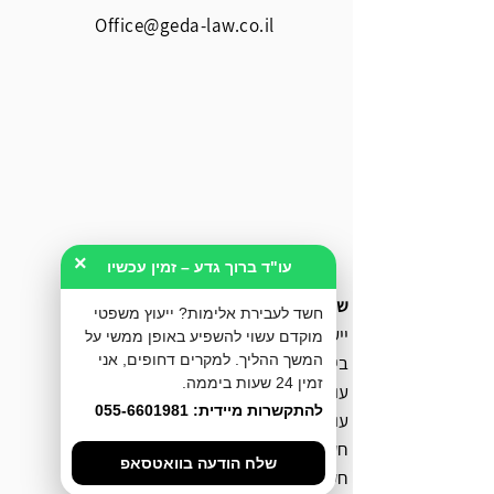
Office@geda-law.co.il
×
עו"ד ברוך גדע – זמין עכשיו
שירותי המשרד
חשד לעבירת אלימות? ייעוץ משפטי
ייעוץ לפני חקירה
מוקדם עשוי להשפיע באופן ממשי על
המשך ההליך. למקרים דחופים, אני
ביטול כתב אישום
זמין 24 שעות ביממה.
עורך דין מעצרים
להתקשרות מיידית: 055-6601981
עורך דין אלימות במשפחה
חקירה באזהרה
שלח הודעה בוואטסאפ
חקירה במשטרה