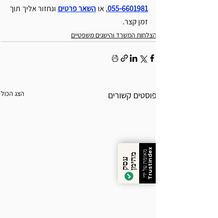
055-6601981
, 
או 
השאר פרטים
ונחזור אליך תוך 
זמן קצר.
הצלחות המשרד והישגים משפטיים
הצג הכול
פוסטים קשורים
Trustindex
מאומת על ידי
מ
ן
ע
ס
ק
ה
י
מ