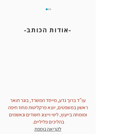
-אודות הכותב-
החל כתיק מעצר בחשד לדריסת
שוטר והחזקת סכין - והסתיים
במחיקת הרישום המשטרתי
מחוסר אשמה
עו"ד ברוך גדע, מייסד המשרד, בוגר תואר
ראשון במשפטים, יוצא פרקליטות מחוז חיפה
ומומחה בייעוץ, ליווי וייצוג חשודים ונאשמים
בהליכים פליליים.
לקריאה נוספת