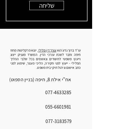
שליחה
עו״ד ברוך גדע הוא
עורך דין פלילי
, יוצא פרקליטות מחוז
חיפה וחבר לשכת עורכי הדין. המשרד מעניק ייצוג
וייעוץ משפטי לחשודים ונאשמים בכל שלבי ההליך
הפלילי - ייעוץ לפני חקירה, הליכי מעצר, שימוע לפני
כתב אישום וניהול תיקי בית משפט.
אח"י אילת 8, חיפה (בניין הספוט)
077-4633285
055-6601981
077-3183579