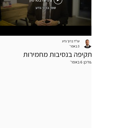
צפייה בסרטון
עו"ד ברוך גדע
3 באפר׳
תקיפה בנסיבות מחמירות
עודכן:
6 באפר׳