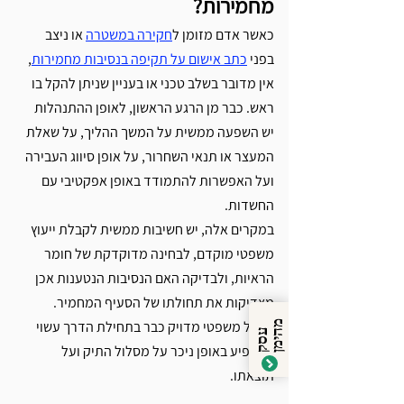
מחמירות?
כאשר אדם מזומן ל
חקירה במשטרה
 או ניצב 
בפני 
כתב אישום על תקיפה בנסיבות מחמירות
, 
אין מדובר בשלב טכני או בעניין שניתן להקל בו 
ראש. כבר מן הרגע הראשון, לאופן ההתנהלות 
יש השפעה ממשית על המשך ההליך, על שאלת 
המעצר או תנאי השחרור, על אופן סיווג העבירה 
ועל האפשרות להתמודד באופן אפקטיבי עם 
החשדות.
במקרים אלה, יש חשיבות ממשית לקבלת ייעוץ 
משפטי מוקדם, לבחינה מדוקדקת של חומר 
הראיות, ולבדיקה האם הנסיבות הנטענות אכן 
מצדיקות את תחולתו של הסעיף המחמיר. 
טיפול משפטי מדויק כבר בתחילת הדרך עשוי 
מ
ן
ע
ס
ק
ה
י
מ
להשפיע באופן ניכר על מסלול התיק ועל 
תוצאתו.