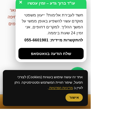
×
עו"ד ברוך גדע – זמין עכשיו
עו"ד ברוך גדע, מייסד המשרד, בוגר תואר
חשד לעבירת אלימות? ייעוץ משפטי
ראשון במשפטים, יוצא פרקליטות מחוז חיפה
מוקדם עשוי להשפיע באופן ממשי על
ומומחה בייעוץ, ליווי וייצוג חשודים ונאשמים
המשך ההליך. למקרים דחופים, אני
בהליכים פליליים.
זמין 24 שעות ביממה.
לקריאה נוספת
להתקשרות מיידית: 055-6601981
שלח הודעה בוואטסאפ
אתר זה עושה שימוש בעוגיות (Cookies) לצורכי
תפעול, שיפור חוויית המשתמש וסטטיסטיקה. ניתן
לעיין ב
מדיניות הפרטיות
.
אישור
✆
התקשרות מיידית