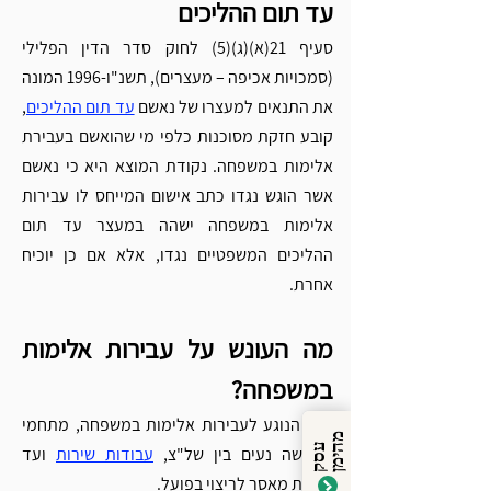
עד תום ההליכים 
סעיף 21(א)(ג)(5) לחוק סדר הדין הפלילי 
(סמכויות אכיפה – מעצרים), תשנ"ו-1996 המונה 
את התנאים למעצרו של נאשם 
עד תום ההליכים
, 
קובע חזקת מסוכנות כלפי מי שהואשם בעבירת 
אלימות במשפחה. נקודת המוצא היא כי נאשם 
אשר הוגש נגדו כתב אישום המייחס לו עבירות 
אלימות במשפחה ישהה במעצר עד תום 
ההליכים המשפטיים נגדו, אלא אם כן יוכיח 
אחרת. 
מה העונש על עבירות אלימות 
במשפחה? 
בכל הנוגע לעבירות אלימות במשפחה, מתחמי 
מ
ן
ע
ס
ק
ה
י
מ
הענישה נעים בין של"צ, 
עבודות שירות
 ועד 
לשנות מאסר לריצוי בפועל. 