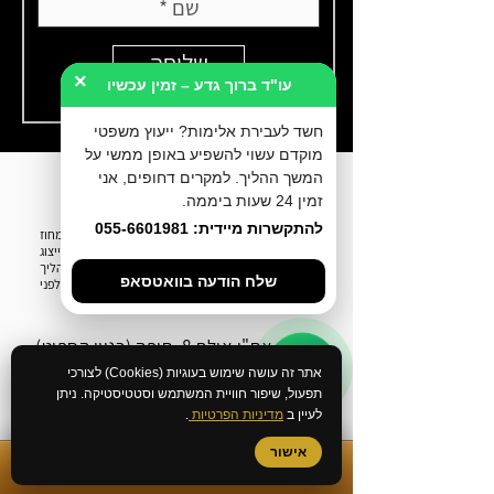
שליחה
×
עו"ד ברוך גדע – זמין עכשיו
חשד לעבירת אלימות? ייעוץ משפטי
מוקדם עשוי להשפיע באופן ממשי על
המשך ההליך. למקרים דחופים, אני
זמין 24 שעות ביממה.
להתקשרות מיידית: 055-6601981
עו״ד ברוך גדע הוא
עורך דין פלילי
, יוצא פרקליטות מחוז
חיפה וחבר לשכת עורכי הדין. המשרד מעניק ייצוג
וייעוץ משפטי לחשודים ונאשמים בכל שלבי ההליך
שלח הודעה בוואטסאפ
הפלילי - ייעוץ לפני חקירה, הליכי מעצר, שימוע לפני
כתב אישום וניהול תיקי בית משפט.
אח"י אילת 8, חיפה (בניין הספוט)
אתר זה עושה שימוש בעוגיות (Cookies) לצורכי
077-4633285
תפעול, שיפור חוויית המשתמש וסטטיסטיקה. ניתן
לעיין ב
מדיניות הפרטיות
.
055-6601981
אישור
✆
התקשרות מיידית