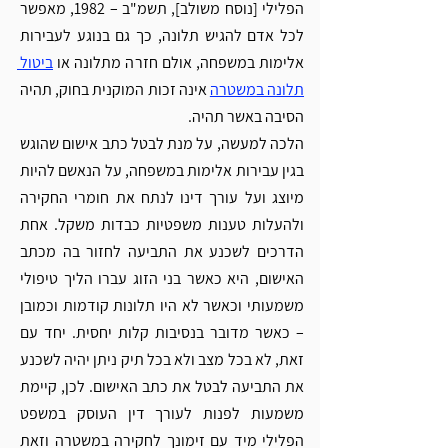
Γ
הפלילי [נוסח משולב], תשמ"ב – 1982, מאפשר 
לכל אדם להגיש תלונה, כך גם בנוגע לעבירות 
אלימות במשפחה, אולם חזרה מתלונה או 
ביטול 
תלונה במשטרה
 אינה זכות המוקנית בחוק, תהיה 
הסיבה באשר תהיה. 
הלכה למעשה, על מנת לבטל כתב אישום שהוגש 
בגין עבירות אלימות במשפחה, על הנאשם להיות 
מיוצג ועל עורך דינו לנתח את חומרי החקירה 
ולהעלות טענות משפטיות כבדות משקל. אחת 
הדרכים לשכנע את התביעה לחזור בה מכתב 
האישום, היא כאשר בני הזוג עברו הליך טיפולי 
משמעותי וכאשר לא היו תלונות קודמות וכמובן 
– כאשר מדובר בנסיבות קלות יחסית. יחד עם 
זאת, לא בכל מצב ולא בכל תיק ניתן יהיה לשכנע 
את התביעה לבטל את כתב האישום. לכן, קיימת 
משמעות לפנות לעורך דין העוסק במשפט 
הפלילי מיד עם זימונך לחקירה במשטרה וזאת 