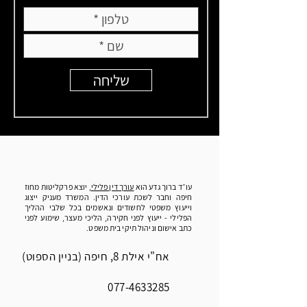
שליחה
עו״ד ברוך גדע הוא
עורך דין פלילי
, יוצא פרקליטות מחוז
חיפה וחבר לשכת עורכי הדין. המשרד מעניק ייצוג
וייעוץ משפטי לחשודים ונאשמים בכל שלבי ההליך
הפלילי - ייעוץ לפני חקירה, הליכי מעצר, שימוע לפני
כתב אישום וניהול תיקי בית משפט.
אח"י אילת 8, חיפה (בניין הספוט)
077-4633285