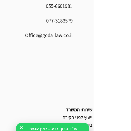
055-6601981
077-3183579
Office@geda-law.co.il
שירותי המשרד
ייעוץ לפני חקירה
ביטול כתב אישום
×
עו"ד ברוך גדע – זמין עכשיו