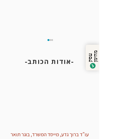
מ
ן
ע
ס
ק
ה
י
מ
-אודות הכותב-
שמירה על זכות השתיקה
בחקירה
עו"ד ברוך גדע, מייסד המשרד, בוגר תואר