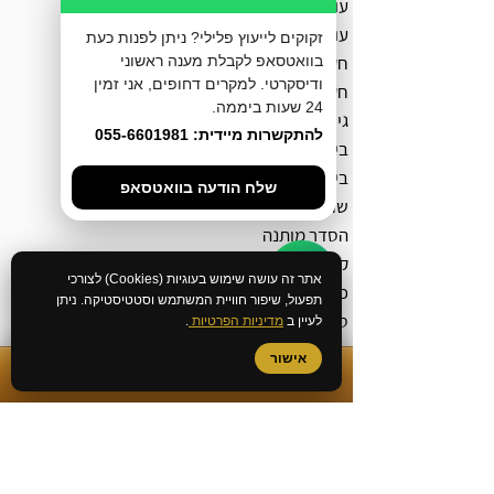
עורך דין מעצרים
עורך דין אלימות במשפחה
זקוקים לייעוץ פלילי? ניתן לפנות כעת
חקירה באזהרה
בוואטסאפ לקבלת מענה ראשוני
ודיסקרטי. למקרים דחופים, אני זמין
חקירה במשטרה
24 שעות ביממה.
גישור פלילי
להתקשרות מיידית: 055-6601981
בירור מצב חקירה במשטרה
ביטול צו הבאה
שלח הודעה בוואטסאפ
שחרור ממעצר עד תום ההליכים
הסדר מותנה
קובלנה פלילית
אתר זה עושה שימוש בעוגיות (Cookies) לצורכי
כתב אישום
תפעול, שיפור חוויית המשתמש וסטטיסטיקה. ניתן
סגירת תיק פלילי
לעיין ב
מדיניות הפרטיות
.
ייצוג בהליך מעצר ימים
אישור
✆
התקשרות מיידית
שימוע לפני הגשת כתב אישום
ייצוג נפגעי עבירה
הוצאת תעודת יושר מהמשטרה
ביטול רישום משטרתי
צו למניעת הטרדה מאיימת