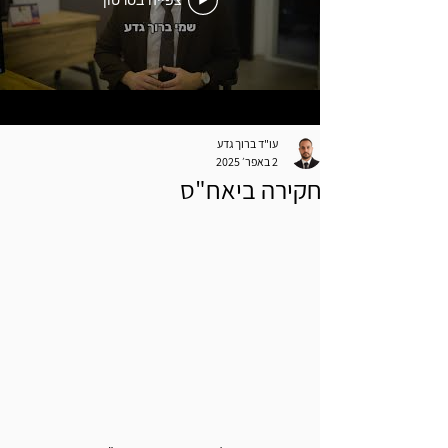
צפייה בסרטון
עו"ד ברוך גדע
2 באפר׳ 2025
חקירה ביאח"ס