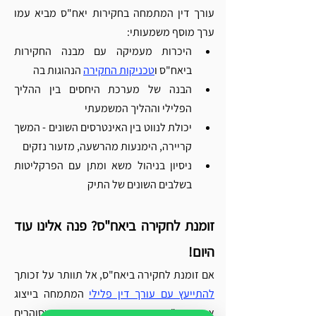
עורך דין המתמחה בחקירות יאח"ס מביא עמו 
ערך מוסף משמעותי:
היכרות מעמיקה עם מבנה החקירות 
ביאח"ס ו
טכניקות החקירה
 הנהוגות בה
הבנה של מערכת היחסים בין ההליך 
הפלילי וההליך המשמעתי
יכולת לנווט בין האינטרסים השונים - המשך 
קריירה, הימנעות מהרשעה, מזעור נזקים
ניסיון בניהול משא ומתן עם הפרקליטות 
בשלבים השונים של התיק
זומנת לחקירה ביאח"ס? פנה אלינו עוד 
היום!
אם זומנת לחקירה ביאח"ס, אל תוותר על זכותך 
להתייעץ עם עורך דין פלילי
 המתמחה בייצוג 
אנשי שב"ס. נסיוני המקצועי מראה שסוהרים 