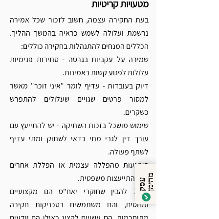
מטעויות קריטיות
בעת החקירה עצמה, חשוב לזכור שכל אמירה 
נרשמת ועלולה לשמש כראיה בהמשך ההליך. 
הכללים המנחים להתנהלות בחקירה כוללים:
שמירה על עקביות בגרסה - סתירות פנימיות 
עלולות לפגוע קשות באמינות.
דיוק בעובדות - עדיף לומר "איני זוכר" מאשר 
למסור פרטים שגויים שעלולים להתפרש 
כשקרים.
שימוש מושכל בזכות השתיקה - יש להתייעץ עם 
עורך דין לגבי מתי כדאי לשתוק ומתי עדיף 
לשתף פעולה.
הימנעות מהפללה עצמית או הפללת אחרים 
מ
ן
ללא התייעצות משפטית.
ע
ס
ק
ה
י
מ
חשוב להבין שחוקרי יאח"ס הם מקצועיים 
ומנוסים, והם משתמשים בטכניקות חקירה 
מתוחכמות. הם עשויים להציג כאילו הם יודעים 