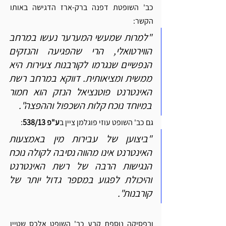
כב' השופטת דפנה ברק-ארז הדגישה באותו 
הקשר:
"למרות שמעשי המערער נעשו במרחב 
הווירטואלי, הרי שהפגיעה והנזקים 
הנפשיים שנגרמו לקורבנות צעירות היא 
ממשית ומציאותית. דווקא במרחב רשת 
האינטרנט פוטנציאל הנזק הוא חמור 
במיוחד נוכח קלות השכפול וההפצה".
גם כב' השופט עוזי פוגלמן ציין ב
ע"פ 538/13
:
"ביצוען של עבירות מין באמצעות 
האינטרנט אינו מהווה נסיבה לקולה נוכח 
הנגישות הרבה של רשת האינטרנט 
והיכולת לפגוע במספר גדול יותר של 
קורבנות".
ובפסיקה נוספת קבע כב' השופט אלכס שטיין 