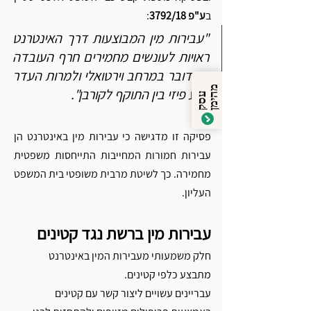
ב
ע"פ 3792/18
:
"עבירות מין המבוצעות דרך האינטרנט 
ראויות לעונשים מחמירים חרף העובדה 
שמדובר במרחב וירטואלי ולמרות העדר 
מ
ן
מגע פיזי בין התוקף לקורבן".
ע
ס
ק
ה
י
מ
פסיקה זו מדגישה כי עבירות מין באינטרנט הן 
עבירות חמורות המחייבות התייחסות משפטית 
מחמירה. כך לשיטת מרבית משופטי בית המשפט 
העליון. 
עבירות מין ברשת נגד קטינים
חלק משמעותי מעבירות המין באינטרנט 
מתבצע כלפי קטינים.
עבריינים עשויים ליצור קשר עם קטינים 