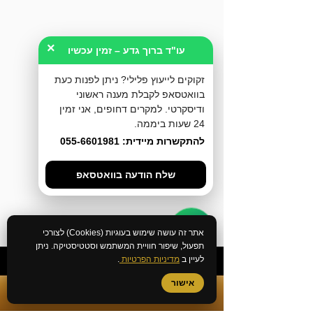
×
עו"ד ברוך גדע – זמין עכשיו
זקוקים לייעוץ פלילי? ניתן לפנות כעת
בוואטסאפ לקבלת מענה ראשוני
ודיסקרטי. למקרים דחופים, אני זמין
24 שעות ביממה.
להתקשרות מיידית: 055-6601981
שלח הודעה בוואטסאפ
אתר זה עושה שימוש בעוגיות (Cookies) לצורכי
תפעול, שיפור חוויית המשתמש וסטטיסטיקה. ניתן
לעיין ב
מדיניות הפרטיות
.
אישור
✆
התקשרות מיידית